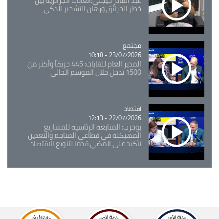
عبد القادر جيجلي:الغابات الجزائرية بين
خطر الحرائق ورهان التشجير الذكي
مجتمع
Catégorie
23/07/2026 - 10:18
المدير العام للغابات: 445 حريقاً وأكثر من
1500 تدخل خلال الموسم الحالي
اقتصاد
Catégorie
22/07/2026 - 12:13
بوحرب: المتابعة الرئاسية للمشاريع
المهيكلة في قطاعي المناجم والتعدين
تأكيد على المضي قدما لتنويع الاقتصاد