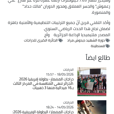
زعموش" والجسر العملاق ومحور الدوران "مالك حداد"
والمنصورة.
وأكد التقني قرين أنّ جميع الترتيبات التنظيمية والأمنية جاهزة
لضمان نجاح هذا الحدث الرياضي السنوي.
المصدر
ملتيميديا الإذاعة الجزائرية
وأج
دورة الشهيد ديدوش مراد
الجائزة الكبرى للدراجات
قسنطينة
طالع ايضاً
الدراجات
Catégorie
18/05/2026 - 15:57
دراجات المضمار- بطولة إفريقيا 2026
:الجزائر تنهي المنافسة في المركز الثالث
بـ16 ميدالية منها 3 ذهبيات
الدراجات
Catégorie
14/05/2026 - 18:24
دراجات المضمار/ البطولة الإفريقية 2026: