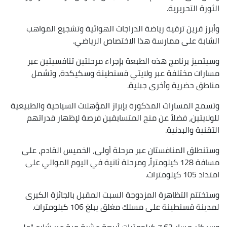
الثورة التحريرية.
وأبرز قرين ترقية رياضة الدراجات الهوائية وتشجيع المواهب
الشابة على ممارسة هذا الاختصاص الرياضي.
وسيتميز برنامج هذه الطبعة بإجراء مرحلتين تنافسيتين عبر
مسارات مختلفة عبر ولايتي قسنطينة وسكيكدة، وتشمل
مناطق حضرية وأخرى جبلية.
وتسمح المسارات المذكورة بإبراز المؤهلات السياحية والطبيعية
للولايتين، فضلاً عن منح المتسابقين فرصة لإظهار قدراتهم
التقنية والبدنية.
وستنطلق المنافستان عبر مرحلة أولى، الخميس القادم، على
مسافة 128 كيلومتراً، ومرحلة ثانية في اليوم الموالي على
امتداد 105 كيلومترات.
وستختتم التظاهرة المزدوجة السبت المقبل بالجائزة الكبرى
لمدينة قسنطينة على مسلك مغلق يبلغ 106 كيلومترات.
وسيكرّر مسار 7.63 كيلومترات أربعة عشرة مرة عبر شارع "علي