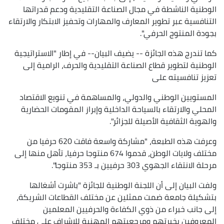
الوطنية الناشطة في مجال الصناعة التقليدية ودعم قدراتها
التنافسية عبر تطوير المعارف والمهارات وتحفيز الابتكار والارتقاء
بجودة المنتوج الحرفي".
كما تندرج هذه الجائزة -- يضيف البيان-- في إطار "الاستراتيجية
الوطنية لتطوير قطاع الصناعة التقليدية والحرف، الرامية إلى
تعزيز تنافسيته على
المستويين الوطني والدولي، والمساهمة في تنويع الاقتصاد
المحلي والارتقاء بالسياحة الداخلية وإبراز المقومات الحضارية
والهوية الثقافية الأصيلة للجزائر".
وعرفت هذه الطبعة، "مشاركة واسعة فاقت 620 حرفيا من
مختلف ولايات الوطن، قدموا 674 منتوجا حرفيا، تأهل منها إلى
مرحلة الانتقاء الجهوي 303 حرفيين بـ 353 منتوجا".
ولفت البيان إلى أن اللجنة الوطنية للجائزة "باشرت أشغالها
بتشكيلة جامعة ضمت ممثلين عن مختلف القطاعات الشريكة،
إلى جانب خبراء من ذوي الكفاءة والحرفيين المعلمين
المعروفين بخبرتهم ومرجعيتهم المهنية للإشراف على مختلف