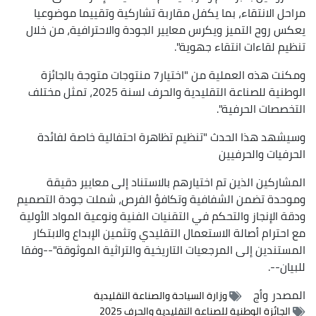
مراحل الانتقاء، بما يكفل مقاربة تشاركية وتقييما موضوعيا
يعكس روح التميز ويكرس معايير الجودة والاحترافية، من خلال
تنظيم لقاءات انتقاء جهوية".
ومكنت هذه العملية من "اختيار7 منتوجات متوجة بالجائزة
الوطنية للصناعة التقليدية والحرف لسنة 2025، تمثل مختلف
التخصصات الحرفية".
وسيشهد هذا الحدث "تنظيم تظاهرة احتفالية خاصة لفائدة
الحرفيات والحرفيين
المشاركين الذين تم اختيارهم بالاستناد إلى معايير دقيقة
وموحدة تضمن الشفافية وتكافؤ الفرص، شملت جودة التصميم
ودقة الإنجاز والتحكم في التقنيات الفنية ونوعية المواد الأولية
مع احترام أصالة الاستعمال التقليدي وتثمين الإبداع والابتكار
المستندين إلى المرجعيات التاريخية والتراثية الموثوقة"--وفقا
للبيان--.
المصدر
وأج
وزارة السياحة والصناعة التقليدية
الجائزة الوطنية للصناعة التقليدية والحرف 2025