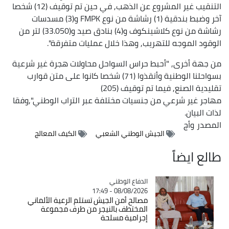
التنقيب غير المشروع عن الذهب, في حين تم توقيف (12) شخصا
آخر وضبط بندقية (1) رشاشة من نوع FMPK و(3) مسدسات
رشاشة من نوع كلاشينكوف و(4) بنادق صيد و(33.050) لتر من
الوقود الموجه للتهريب, وهذا خلال عمليات متفرقة".
من جهة أخرى, "أحبط حراس السواحل محاولات هجرة غير شرعية
بسواحلنا الوطنية وأنقذوا (71) شخصا كانوا على متن قوارب
تقليدية الصنع, فيما تم توقيف (205)
مهاجر غير شرعي من جنسيات مختلفة عبر التراب الوطني",وفقا
لذات البيان.
المصدر
وأج
الجيش الوطني الشعبي
الكيف المعالج
طالع ايضاً
Catégorie
الدفاع الوطني
08/08/2026 - 17:49
مصالح أمن الجيش تستلم الرعية الألماني
المختطف بالنيجر من طرف مجموعة
إجرامية مسلحة