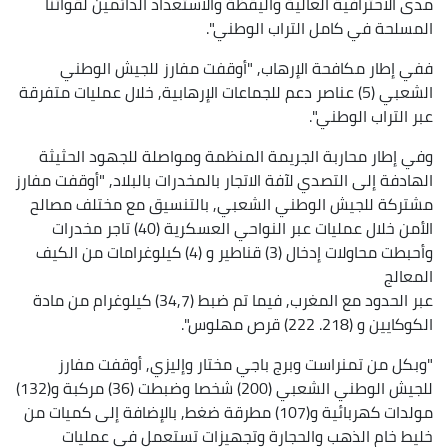
مدى الاحترافية العالية واليقظة والاستعداد الدائمين لقواتنا
المسلحة في كامل التراب الوطني".
ففي إطار مكافحة الإرهاب, "أوقفت مفارز للجيش الوطني
الشعبي (5) عناصر دعم للجماعات الإرهابية, خلال عمليات متفرقة
عبر التراب الوطني".
وفي إطار محاربة الجريمة المنظمة ومواصلة للجهود الحثيثة
الهادفة إلى التصدي لآفة الاتجار بالمخدرات بالبلاد, "أوقفت مفارز
مشتركة للجيش الوطني الشعبي, بالتنسيق مع مختلف مصالح
الأمن خلال عمليات عبر النواحي العسكرية (40) تاجر مخدرات
وأحبطت محاولات إدخال (3) قناطير و (4) كيلوغرامات من الكيف
المعالج
عبر الحدود مع المغرب, فيما تم ضبط (34,7) كيلوغرام من مادة
الكوكايين و (218. 222) قرص مهلوس".
"وبكل من تمنراست وبرج باجي مختار وإليزي, أوقفت مفارز
للجيش الوطني الشعبي (200) شخصا وضبطت (36) مركبة و(132)
مولدات كهربائية و(107) مطرقة ضغط, بالإضافة إلى كميات من
خليط خام الذهب والحجارة وتجهيزات تستعمل في عمليات