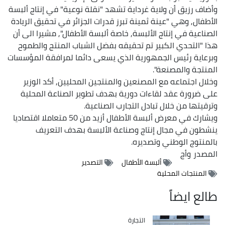
وأضاف رزيق أن ولاية غرداية تشهد "نقلة نوعية" في إنتاج ألبسة
الأطفال, وهي "عينة ثمينة تبرز قدرات الجزائر في تحقيق الريادة
الصناعية في إنتاج الألبسة, خاصة ألبسة الأطفال", مشيرا الى أن
هذا "التحدي الكبير تم تحقيقه بفضل الشباب المنتج والطموح
وبرعاية رئيس الجمهورية الذي يسعى دائما لمرافقة المؤسسات
المنتجة والمصنعة".
وخلال اجتماعه مع المصنعين والمنتجين المحليين, أكد الوزير
على ضرورة عقد لقاءات دورية بهدف تطوير الصناعة المحلية
وترقيتها من خلال تبادل التجارب الصناعية.
ويشارك في معرض ألبسة الأطفال أزيد من 50 متعاملا اقتصاديا
ينشطون في مجال إنتاج وصناعة الألبسة بهدف التعريف
بالمنتوج الوطني وتصديره.
المصدر
وأج
ألبسة الأطفال
التصدير
المنتجات المحلية
طالع ايضاً
التجارة
Catégorie