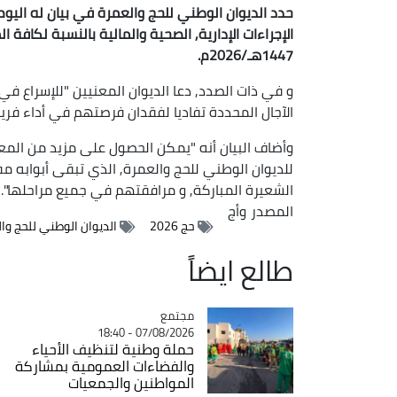
الإجراءات الإدارية, الصحية والمالية بالنسبة لكافة
1447هـ/2026م.
و في ذات الصدد, دعا الديوان المعنيين "للإسراع في
الآجال المحددة تفاديا لفقدان فرصتهم في أداء فري
وأضاف البيان أنه "يمكن الحصول على مزيد من المع
للديوان الوطني للحج والعمرة, الذي تبقى أبوابه م
الشعيرة المباركة, و مرافقتهم في جميع مراحلها".
المصدر
وأج
حج 2026
الديوان الوطني للحج وا
طالع ايضاً
مجتمع
Catégorie
07/08/2026 - 18:40
حملة وطنية لتنظيف الأحياء
والفضاءات العمومية بمشاركة
المواطنين والجمعيات