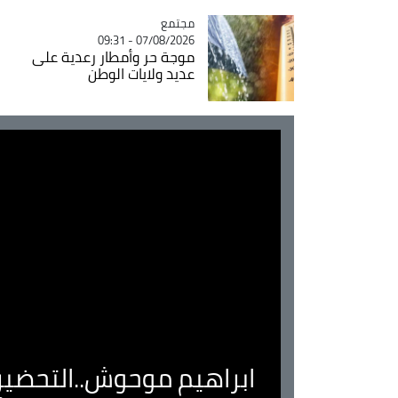
مجتمع
Catégorie
07/08/2026 - 09:31
موجة حر وأمطار رعدية على
عديد ولايات الوطن
ابراهيم موحوش..التحضير 