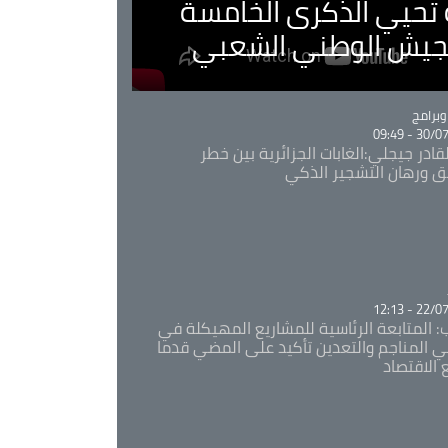
ية تحيي الذكرى الخامسة
لجيش الوطني الشعبي
Ca
برامج
30/07/20
قادر جيجلي:الغابات الجزائرية بين خطر
ئق ورهان التشجير الذكي
Ca
22/07/20
: المتابعة الرئاسية للمشاريع المهيكلة في
 المناجم والتعدين تأكيد على المضي قدما
 الاقتصاد