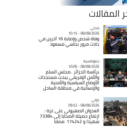
ر المقالات
محلي
Catégorie
08/08/2026 - 10:15
وفاة شخص وإصابة 16 آخرين في
حادث مرور بحاسي مسعود
Catégorie
دبلوماسية
08/08/2026 - 10:06
برئاسة الجزائر ..مجلس السلم
والأمن الإفريقي يبحث مستجدات
الأوضاع السياسية والأمنية
والإنسانية في منطقة الساحل
دولي
Catégorie
08/08/2026 - 09:52
العدوان الصهيوني على غزة :
ارتفاع حصيلة الضحايا إلى 73384
شهيدا و 174242 مصابا