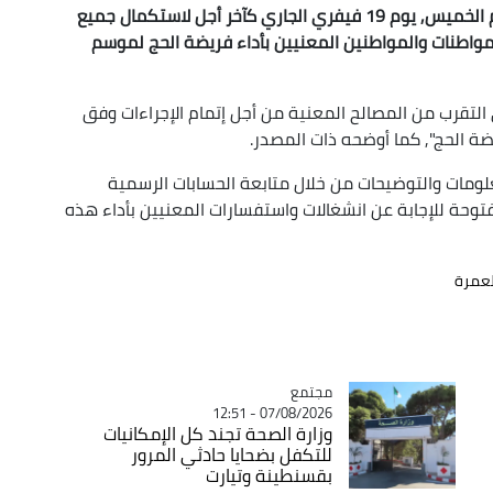
حدد الديوان الوطني للحج والعمرة في بيان له اليوم الخميس, يوم 19 فيفري الجاري كآخر أجل لاستكمال جميع
 المواطنات والمواطنين المعنيين بأداء فريضة الحج لموسم
 التقرب من المصالح المعنية من أجل إتمام الإجراءات وفق
ضة الحج", كما أوضحه ذات المصدر.
لومات والتوضيحات من خلال متابعة الحسابات الرسمية
فتوحة للإجابة عن انشغالات واستفسارات المعنيين بأداء هذه
لعمرة
مجتمع
Catégorie
07/08/2026 - 12:51
وزارة الصحة تجند كل الإمكانيات
للتكفل بضحايا حادثي المرور
بقسنطينة وتيارت