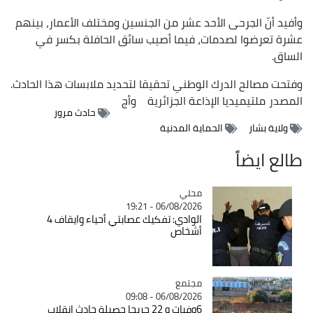
وأفيد أنّ الجرحى الأحد عشر من الجنسين ومختلف الأعمار، بينهم
عشرة تعرضوا لصدمات، فيما أصيب سائق الحافلة بكسر في
الساق.
وفتحت مصالح الدرك الوطني تحقيقا لتحديد ملابسات هذا الحادث.
المصدر
ملتيميديا الإذاعة الجزائرية
وأج
حادث مرور
ولاية بشار
الحماية المدنية
طالع ايضاً
محلي
Catégorie
06/08/2026 - 19:21
الوادي: تفكيك عصابتي أحياء وايقاف 4
أشخاص
مجتمع
Catégorie
06/08/2026 - 09:08
6وفيات و 22 جريحا حصيلة حادث انقلاب