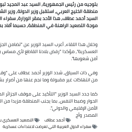
بتوجيه من رئيس الجمهورية, السيد عبد المجيد تبو
منطقة الخليج العربي, استقبل وزير الدولة, وزير الشؤ
السيد أحمد عطاف, هذا الأحد بمقر الوزارة, سفراء 
موجة التصعيد الراهنة في المنطقة, حسبما أفاد به ب
وخلال هذا اللقاء, أعرب السيد الوزير عن "تضامن الجز
العسكرية", مؤكدا "رفض بلادنا القاطع لأي مساس با
أمن شعوبها".
وفي ذات السياق, شدد الوزير أحمد عطاف على "وقوف ا
من انتهاكات غير مقبولة وما نجم عنها من أضرار بشر
كما جدد السيد الوزير "التأكيد على موقف الجزائر
الحوار وضبط النفس, بما يجنب المنطقة مزيدا من الت
الأمن الإقليمي والدولي".
المصدر
وأج
أحمد عطاف
التصعيد العسكري بم
سفراء الدول العربية التي تعرضت لاعتداءات عسكرية