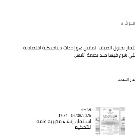
volu
Up/D
زائر 3
Ar
k
ثمار بحلول الصيف المقبل هو إحداث ديناميكية اقتصادية
incre
لتي شرع فيها منذ بضعة أشهر.
decre
volu
ار الجديد
اقتصاد
Catégorie
04/08/2026 - 17:31
استثمار: إنشاء مديرية عامة
للتحكيم