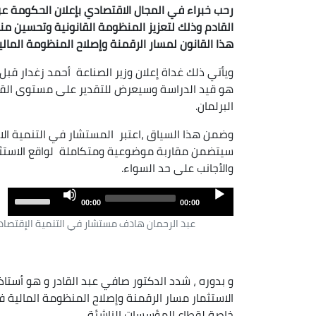
رحب خبراء في المجال الاقتصادي بإعلان الحكومة ع
القادم وذلك لتعزيز المنظومة القانونية وتحسين م
هذا القانون لمسار الرقمنة وإصلاح المنظومة المالي
ويأتي ذلك غداة إعلان وزير الصناعة أحمد زغدار قبل يو
هو قيد الدراسة وسيعرض للتقدير على مستوى القطا
البرلمان.
وضمن هذا السياق ،اعتبر المستشار في التنمية الاقت
سيتضمن مقاربة موضوعية ومتكاملة لواقع الاستثمار
والأجانب على حد السواء.
Audio
Use
00:00
00:00
Player
own
عبد الرحمان هادف مستشار في التنمية الإقتصاد
row
eys
to
ase
الاستثمار مسار الرقمنة وإصلاح المنظومة المالية في
or
خاصة لقطاع المؤسسات الناشئة .
ase