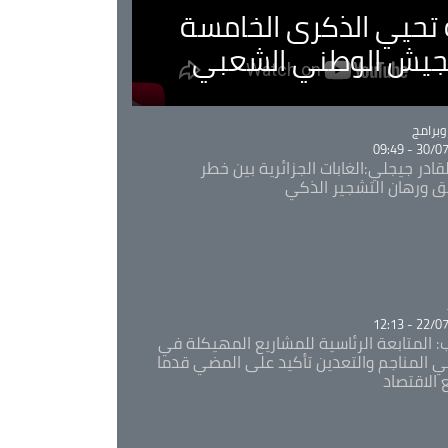
ية تحيي الذكرى الخامسة
لجيش الوطني الشعبي
Ca
برامج
30/07/20
قادر جيجلي:الغابات الجزائرية بين خطر
ئق ورهان التشجير الذكي
Ca
22/07/20
: المتابعة الرئاسية للمشاريع المهيكلة في
 المناجم والتعدين تأكيد على المضي قدما
 الاقتصاد