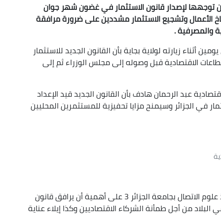
ن توجهها لإصدار قانون الاستثمار في غضون شهر جوان
ناخ الأعمال وتشجيع الاستثمار مشددين على ضرورة مرافقة
ة والمصرفية .
مين أثناء زيارته لولاية بجاية بأن القانون الجديد للاستثمار
عات الاقتصادية قبل وصوله إلى مجلس الوزراء ثم إلى
صادية عبد الرحمان هادف بأن القانون الجديد قيد الإعداد
 في الجزائر وسيمنح مزايا تحفيزية للمستثمرين المحليين
Up/D
ية
Ar
k
و بدوره ، شدد الدكتور صافي عبد القادر و هو أستاذ علوم الاتصال بجامعة الجزائر 3 على أهمية أن يرافق قانون
incre
 البلاد من أجل طمأنة الشركاء الاقتصاديين وكذا إيلاء عناية
decre