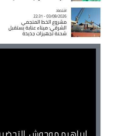
اقتصاد
Catégorie
03/08/2026 - 22:31
مشروع الخط المنجمي
الشرقي: ميناء عنابة يستقبل
شحنة تجهيزات جديدة
ابراهيم موحوش..التحضير 