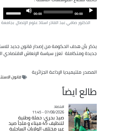
me.
Audio
Use
00:00
00:00
Player
own
الدكتور صافي عبد القادر استاذ علوم الإتصال بجامعة الج
row
eys
to
يذكر بأن هدف الحكومة من إصدار قانون جديد للاست
ase
جديدة ومتكاملة تعزز سياسة الإنعاش الاقتصادي ا
or
ase
me.
المصدر
ملتيميديا الإذاعة الجزائرية
قانون الاستثم
طالع ايضاً
اقتصاد
Catégorie
07/08/2026 - 11:45
صيد بحري: حملة وطنية
لتنظيف 45 ميناء و ملجأ صيد
عبر مختلف الولايات الساحلية