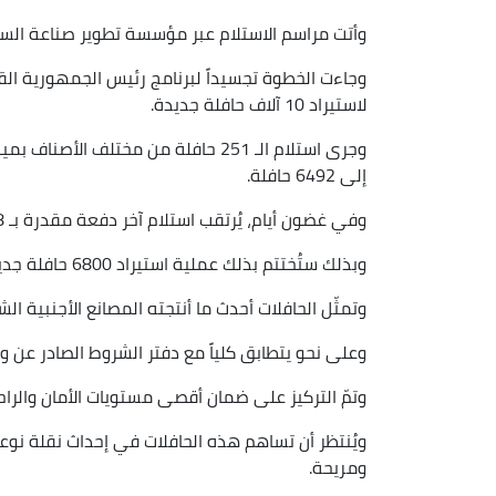
وأتت مراسم الاستلام عبر مؤسسة تطوير صناعة السيار
وجاءت الخطوة تجسيداً لبرنامج رئيس الجمهورية القا
لاستيراد 10 آلاف حافلة جديدة.
وجرى استلام الـ 251 حافلة من مختلف
إلى 6492 حافلة.
وفي غضون أيام، يُرتقب استلام آخر دفعة مقدرة بـ 308 حافلة من الشريك الألماني على مستوى ميناء مستغانم.
وبذلك ستُختتم بذلك عملية استيراد 6800 حافلة جديدة.
وتمثّل الحافلات أحدث ما أنتجته المصانع الأجنبية ال
وعلى نحو يتطابق كلياً مع دفتر الشروط الصادر عن وز
وتمّ التركيز على ضمان أقصى مستويات الأمان والراح
ويُنتظر أن تساهم هذه الحافلات في إحداث نقلة نوع
ومريحة.