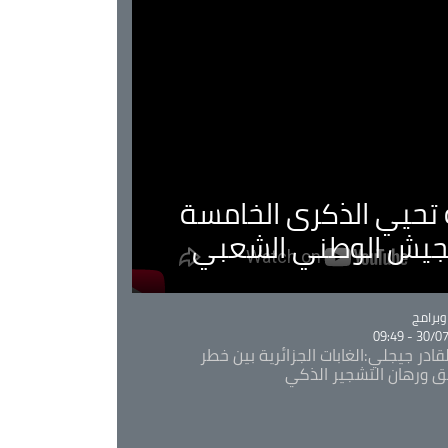
ية تحيي الذكرى الخامسة
لجيش الوطني الشعبي
Ca
برامج
30/07/20
قادر جيجلي:الغابات الجزائرية بين خطر
ئق ورهان التشجير الذكي