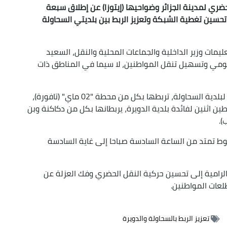
ي لمدينة الجزائر وضواحيها (إيتوزا) عن إطلاق سبعة
تحسين تغطية الشبكة وتعزيز الربط بين بلديتي السحاولة
ليمات وزير الداخلية والجماعات المحلية والنقل، السعيد
ومي وتسهيل تنقل المواطنين، لا سيما في المناطق ذات
وفي هذا السياق، تم تخصيص خمسة خطوط جديدة لبلدية السحاولة، تربطها بكل من محطة "02 ماي" (تافورة)،
طين اثنين لفائدة بلدية الدويرة، يربطانها بكل من دكاكنة وبن
طوط تمتد من الساعة السادسة صباحا إلى غاية السادسة
الرامية إلى تحسين حركية النقل الحضري وفك العزلة عن
لعات المواطنين.
تعزيز الربط بالسحاولة والدويرة