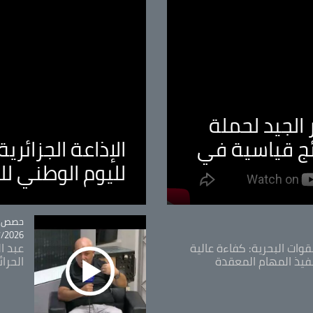
الجيد لحملة
ئج قياسية في
الإذاعة الجزائر
لليوم الوطني ل
tégorie
حصص و
26 - 09:49
قوات البحرية: كفاءة عالية
عبد ال
فيذ المهام المعقدة
الحرا