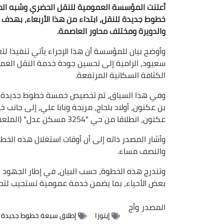
أعلنت المؤسسة العمومية للنقل الحضري وشبه الحضر
خطوط جديدة للنقل، ابتداء من هذا الأربعاء، بهدف 
والدويرة ومختلف محاور العاصمة.
وأوضح بيان للمؤسسة أن هذا الإجراء يأتي تنفيذا لتع
سعيود، الرامية إلى تحسين جودة خدمة النقل العم
الكثافة السكانية المرتفعة.
بن عكنون، أولاد بلحاج، مريجة وبابا علي، إلى جانب خ
عكنون، انطلاقا من حي "3254 مسكن عدل" (الملعب).
وأشار المصدر ذاته إلى أن أوقات استغلال هذه الخ
والنصف مساء.
وتندرج هذه الخطوة، حسب البيان، في إطار الجهود 
بعض الأحياء، بما يضمن خدمة عمومية تستجيب لتط
المصدر
وأج
إيتوزا
إطلاق سبعة خطوط جديدة