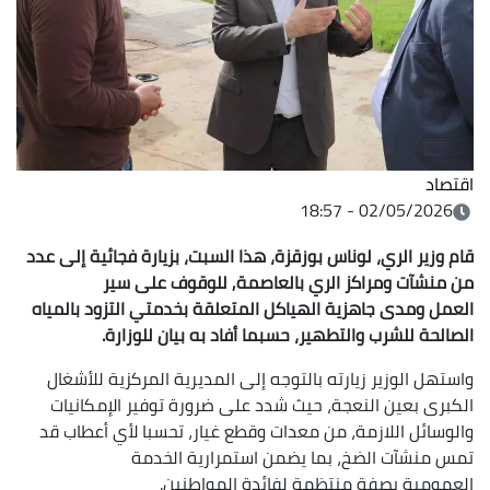
اقتصاد
02/05/2026 - 18:57
قام وزير الري، لوناس بوزقزة، هذا السبت، بزيارة فجائية إلى عدد
من منشآت ومراكز الري بالعاصمة, للوقوف على سير
العمل ومدى جاهزية الهياكل المتعلقة بخدمتي التزود بالمياه
الصالحة للشرب والتطهير، حسبما أفاد به بيان للوزارة.
واستهل الوزير زيارته بالتوجه إلى المديرية المركزية للأشغال
الكبرى بعين النعجة، حيث شدد على ضرورة توفير الإمكانيات
والوسائل اللازمة، من معدات وقطع غيار، تحسبا لأي أعطاب قد
تمس منشآت الضخ، بما يضمن استمرارية الخدمة
العمومية بصفة منتظمة لفائدة المواطنين.