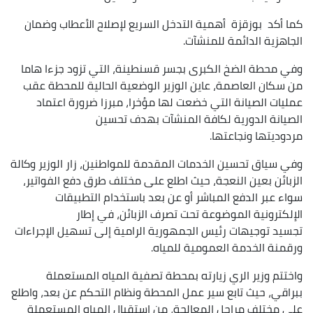
كما أكد بوزقزة أهمية التدخل السريع لإصلاح الأعطاب وضمان
الجاهزية الدائمة للمنشآت.
وفي محطة الضخ الكبرى بجسر قسنطينة، التي تزود جزءا هاما
من سكان العاصمة، عاين الوزير الوضعية الحالية للمحطة عقب
عمليات الصيانة التي خضعت لها مؤخرا، مبرزا ضرورة اعتماد
الصيانة الدورية لكافة المنشآت بهدف تحسين
مردوديتها ونجاعتها.
وفي سياق تحسين الخدمات المقدمة للمواطنين، زار الوزير وكالة
الزبائن بعين النعجة، حيث اطلع على مختلف طرق دفع الفواتير،
سواء عبر الدفع المباشر أو عن بعد باستخدام التطبيقات
الإلكترونية الموضوعة تحت تصرف الزبائن، في إطار
تجسيد توجيهات رئيس الجمهورية الرامية إلى تسهيل الإجراءات
ورقمنة الخدمة العمومية للمياه.
واختتم وزير الري زيارته بمحطة تصفية المياه المستعملة
ببراقي، حيث تابع سير عمل المحطة ونظام التحكم عن بعد، واطلع
على مختلف مراحل المعالجة، من استقبال المياه المستعملة