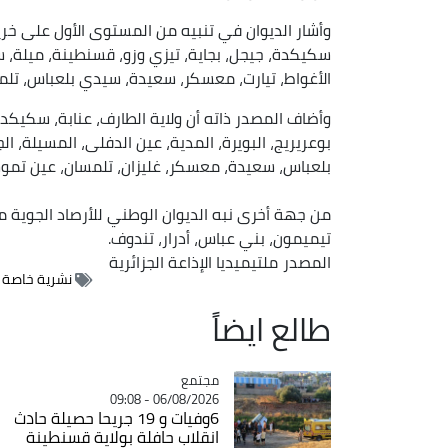
وأشار الديوان في تنبيه من المستوى الأول على خري
سكيكدة، جيجل، بجاية، تيزي وزو، قسنطينة، ميلة، سط
الأغواط، تيارت، معسكر، سعيدة، سيدي بلعباس، تلمس
وأضاف المصدر ذاته أن ولاية الطارف، عنابة، سكيكدة
بوعريريج، البويرة، المدية، عين الدفلى، المسيلة، ال
بلعباس، سعيدة، معسكر، غليزان، تلمسان، عين تموش
من جهة أخرى نبه الديوان الوطني للأرصاد الجوية من
تيميمون، بني عباس، أدرار، تندوف.
المصدر
ملتيميديا الإذاعة الجزائرية
نشرية خاصة
طالع ايضاً
مجتمع
Catégorie
06/08/2026 - 09:08
6وفيات و 19 جريحا حصيلة حادث
انقلاب حافلة بولاية قسنطينة