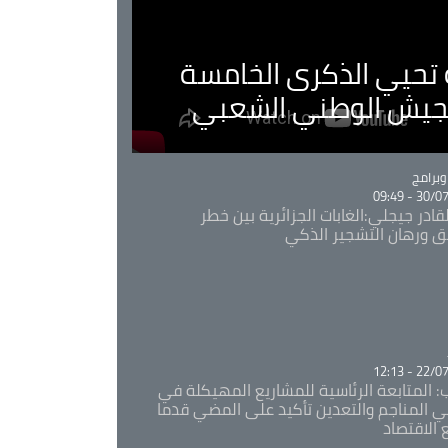
ية تحيي الذكرى الخامسة
لجيش الوطني الشعبي
Ca
برامج
30/07/20
قادر جيجلي:الغابات الجزائرية بين خطر
ئق ورهان التشجير الذكي
Ca
22/07/20
: المتابعة الرئاسية للمشاريع المهيكلة في
 المناجم والتعدين تأكيد على المضي قدما
 الاقتصاد