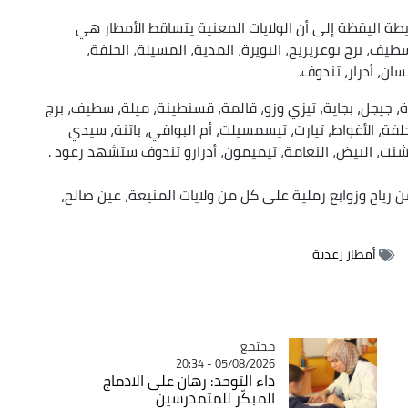
طة اليقظة إلى أن الولايات المعنية يتساقط الأمطار هي
يف، برج بوعريريج، البويرة، المدية، المسيلة، الجلفة،
ان، أدرار، تندوف.
، جيجل، بجاية، تيزي وزو، قالمة، قسنطينة، ميلة، سطيف، برج
جلفة، الأغواط، تيارت، تيسمسيلت، أم البواقي، باتنة، سيدي
نت، البيض، النعامة، تيميمون، أدرارو تندوف ستشهد رعود .
 رياح وزوابع رملية على كل من ولايات المنيعة، عين صالح،
أمطار رعدية
مجتمع
Catégorie
05/08/2026 - 20:34
داء التوحد: رهان على الادماج
المبكّر للمتمدرسين