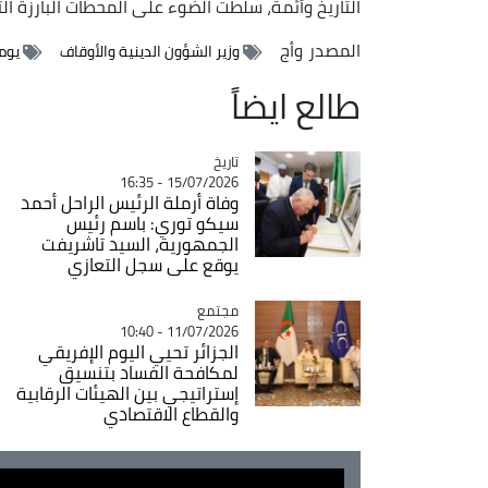
التاريخ وأئمة، سلطت الضوء على المحطات البارزة ال
المصدر
وأج
وزير الشؤون الدينية والأوقاف
يوم
طالع ايضاً
تاريخ
Catégorie
15/07/2026 - 16:35
وفاة أرملة الرئيس الراحل أحمد
سيكو توري: باسم رئيس
الجمهورية، السيد تاشريفت
يوقع على سجل التعازي
مجتمع
Catégorie
11/07/2026 - 10:40
الجزائر تحيي اليوم الإفريقي
لمكافحة الفساد بتنسيق
إستراتيجي بين الهيئات الرقابية
والقطاع الاقتصادي