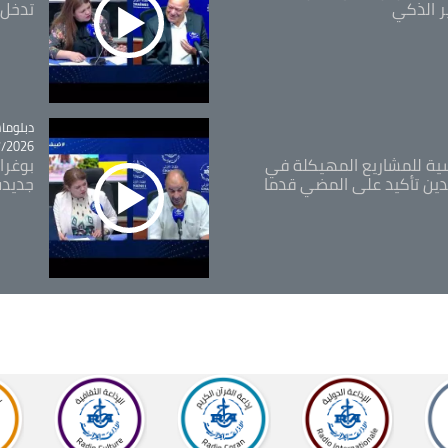
ر الذكي
تدخل 
tégorie
دبلوما
26 - 11:46
اسية للمشاريع المهيكلة في
بوغرا
دين تأكيد على المضي قدما
جديدة