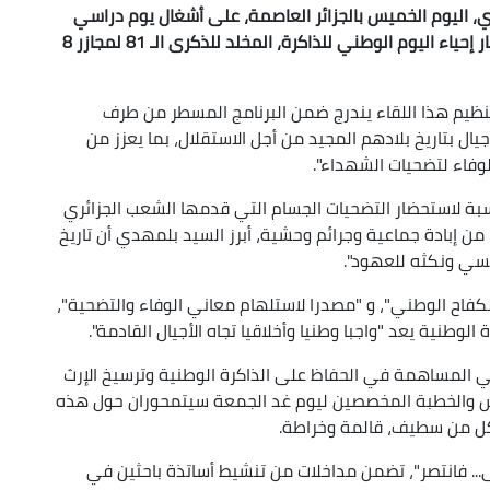
، اليوم الخميس بالجزائر العاصمة، على أشغال يوم دراسي
موسوم ب"8 ماي... من المأساة إلى الحرية"، في إطار إحياء اليوم الوطني للذاكرة، المخلد للذكرى الـ 81 لمجازر 8
نظيم هذا اللقاء يندرج ضمن البرنامج المسطر من طرف
يال بتاريخ بلادهم المجيد من أجل الاستقلال، بما يعزز من
وفاء لتضحيات الشهداء".
ذكر بأن إحياء ذكرى مجازر 8 مايو 1945 مناسبة لاستحضار التضحيات الجسام التي قدمها الشعب الجزائري
قها من إبادة جماعية وجرائم وحشية، أبرز السيد بلمهدي أن تاريخ
كفاح الوطني"، و "مصدرا لاستلهام معاني الوفاء والتضحية"،
الوطنية يعد "واجبا وطنيا وأخلاقيا تجاه الأجيال القادمة".
 في المساهمة في الحفاظ على الذاكرة الوطنية وترسيخ الإرث
لدرس والخطبة المخصصين ليوم غد الجمعة سيتمحوران حول هذه
.. فانتصر"، تضمن مداخلات من تنشيط أساتذة باحثين في