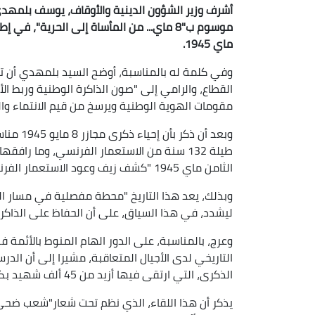
أشرف وزير الشؤون الدينية والأوقاف، يوسف بلمهدي
ماي 1945.
وفي كلمة له بالمناسبة، أوضح السيد بلمهدي أن ت
القطاع، والرامي إلى "صون الذاكرة الوطنية وربط الأج
مقومات الهوية الوطنية ويرسخ من قيم الانتماء وال
وبعد أن 
طيلة 132 سنة من الاستعمار الفرنسي، وما راف
الثامن ماي 1945 "كشف زيف وعود الاستعمار الفرنسي ونكثه للعهود".
وبذلك، يعد هذا التاريخ "محطة مفصلية في مسار ال
ليشدد، في هذا السياق، على أن الحفاظ على الذاكرة 
وعرج، بالمناسبة، على الدور الهام المنوط بالأئمة
التاريخي لدى الأجيال المتعاقبة، مشيرا إلى أن ا
الذكرى، التي ارتقى فيها أزيد من 45 ألف شهيد بكل من سطيف، قالمة وخراطة.
يذكر أن هذا اللقاء، الذي نظم تحت شعار"شعب ضحى.