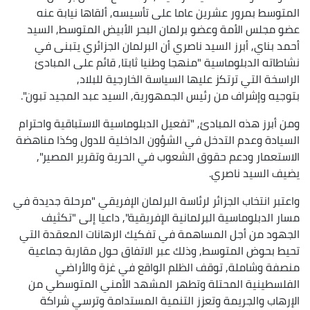
المتوسط بمرور عشرين عاما على تأسيسه, ألقاها نيابة عنه
عضو مجلس الأمة وعضو برلمان البحر الأبيض المتوسط, السيد
أحمد بناي, أبرز السيد ناصري أن البرلمان الجزائري يتبنى في
نشاطاته الدبلوماسية "منهجا وطنيا ثابتا, قائم على المبادئ
الراسخة التي ترتكز عليها السياسة الخارجية للبلاد,
بتوجيه وإشراف من رئيس الجمهورية, السيد عبد المجيد تبون".
ومن أبرز هذه المبادئ, "تفعيل الدبلوماسية الاستباقية واحترام
السيادة وعدم التدخل في الشؤون الداخلية للدول وكذا مناهضة
الاستعمار ودعم حقوق الشعوب في الحرية وتقرير المصير",
يضيف السيد ناصري.
واعتبر انتخاب الجزائر لرئاسة البرلمان الإفريقي "مرحلة جديدة في
مسار الدبلوماسية البرلمانية الإفريقية", داعيا إلى "تكثيف
الجهود من أجل المساهمة في تفكيك الرهانات المعقدة التي
تحيط بحوض المتوسط, وذلك عبر الاتفاق حول مقاربة جماعية
منصفة وشاملة, توقف الظلم الواقع في غزة والأراضي
الفلسطينية المحتلة وتطهر المشهد الأمني المتوسطي من
الإرهاب والجريمة وتعزز التنمية المستدامة وترسي شراكة