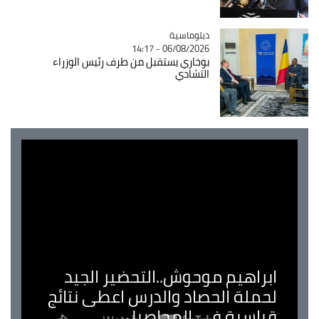
Catégorie
دبلوماسية
06/08/2026 - 14:17
بوخاري يستقبل من طرف رئيس الوزراء
التشادي
ابراهيم موحوش..التحضير الجيد
لحملة الحصاد والدرس اعطى نتائج
قياسية في المحاصيل