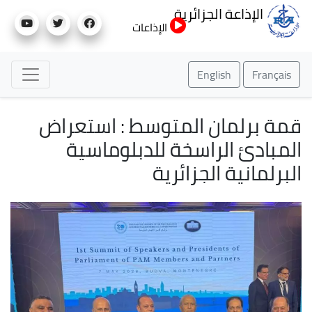
تجاوز
الإذاعة الجزائرية
إلى
الإذاعات
المحتوى
الرئيسي
English
Français
قمة برلمان المتوسط : استعراض
المبادئ الراسخة للدبلوماسية
البرلمانية الجزائرية