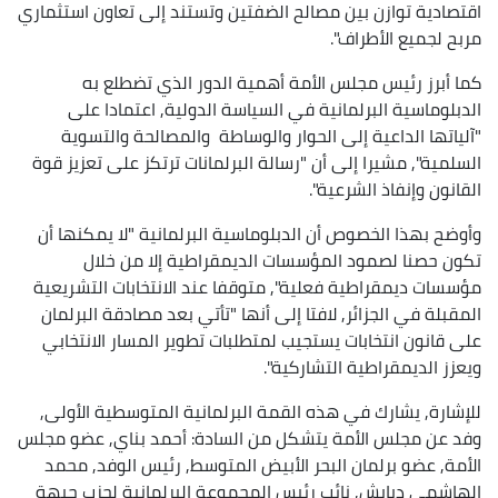
اقتصادية توازن بين مصالح الضفتين وتستند إلى تعاون استثماري
مربح لجميع الأطراف".
كما أبرز رئيس مجلس الأمة أهمية الدور الذي تضطلع به
الدبلوماسية البرلمانية في السياسة الدولية, اعتمادا على
"آلياتها الداعية إلى الحوار والوساطة والمصالحة والتسوية
السلمية", مشيرا إلى أن "رسالة البرلمانات ترتكز على تعزيز قوة
القانون وإنفاذ الشرعية".
وأوضح بهذا الخصوص أن الدبلوماسية البرلمانية "لا يمكنها أن
تكون حصنا لصمود المؤسسات الديمقراطية إلا من خلال
مؤسسات ديمقراطية فعلية", متوقفا عند الانتخابات التشريعية
المقبلة في الجزائر, لافتا إلى أنها "تأتي بعد مصادقة البرلمان
على قانون انتخابات يستجيب لمتطلبات تطوير المسار الانتخابي
ويعزز الديمقراطية التشاركية".
للإشارة, يشارك في هذه القمة البرلمانية المتوسطية الأولى,
وفد عن مجلس الأمة يتشكل من السادة: أحمد بناي, عضو مجلس
الأمة, عضو برلمان البحر الأبيض المتوسط, رئيس الوفد, محمد
الهاشمي دبابش, نائب رئيس المجموعة البرلمانية لحزب جبهة