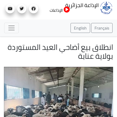
تجاوز
الإذاعة الجزائرية
إلى
الإذاعات
المحتوى
الرئيسي
English
Français
انطلاق بيع أضاحي العيد المستوردة
بولاية عنابة