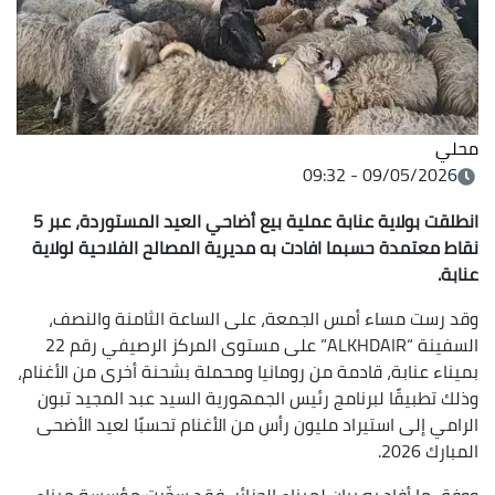
محلي
09/05/2026 - 09:32
انطلقت بولاية عنابة عملية بيع أضاحي العيد المستوردة، عبر 5
نقاط معتمدة حسبما افادت به مديرية المصالح الفلاحية لولاية
عنابة.
وقد رست مساء أمس الجمعة، على الساعة الثامنة والنصف،
السفينة “ALKHDAIR” على مستوى المركز الرصيفي رقم 22
بميناء عنابة، قادمة من رومانيا ومحملة بشحنة أخرى من الأغنام،
وذلك تطبيقًا لبرنامج رئيس الجمهورية السيد عبد المجيد تبون
الرامي إلى استيراد مليون رأس من الأغنام تحسبًا لعيد الأضحى
المبارك 2026.
ووفق ما أفاد به بيان لميناء الجزائر، فقد سخّرت مؤسسة ميناء