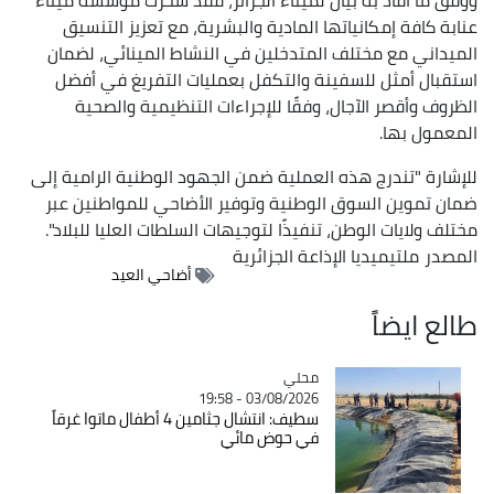
عنابة كافة إمكانياتها المادية والبشرية، مع تعزيز التنسيق
الميداني مع مختلف المتدخلين في النشاط المينائي، لضمان
استقبال أمثل للسفينة والتكفل بعمليات التفريغ في أفضل
الظروف وأقصر الآجال، وفقًا للإجراءات التنظيمية والصحية
المعمول بها.
للإشارة "تندرج هذه العملية ضمن الجهود الوطنية الرامية إلى
ضمان تموين السوق الوطنية وتوفير الأضاحي للمواطنين عبر
مختلف ولايات الوطن، تنفيذًا لتوجيهات السلطات العليا للبلاد".
المصدر
ملتيميديا الإذاعة الجزائرية
أضاحي العيد
طالع ايضاً
محلي
Catégorie
03/08/2026 - 19:58
سطيف: انتشال جثامين 4 أطفال ماتوا غرقاً
في حوض مائي