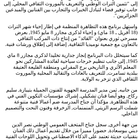
إلى "تثمين التراث الوطني والتعريف بالموروث الثقافي المحلي, إلى
جانب توفير فضاء لتبادل الخبرات والتجارب بين الفنانين والمبدعين
الجزائريين".
واستهل برنامج هذه التظاهرة المنظمة في إطار إحياء شهر التراث
(18 أفريل ـ 18 ماي) و إحياء لذكرى مجازر 8 مايو 1945, بعرض
مسرحي ثوري بعنوان "القائد" من إنتاج ذات المركب الثقافي
بالتعاون مع جمعية نوميديا الثقافية, إضافة إلى إطلاق ورشات فنية.
كما سيتخلل ذات البرنامج إنجاز جدارية تخليدا لذكرى مجازر 8 ماي
1945, إلى جانب تنظيم خرجات سياحية لفائدة المشاركين نحو
المعلم الأثري و التاريخي برج المقراني ومنطقة القليعة العتيقة
ببلدية تسامرت, للتعريف بالعادات والتقاليد المحلية والموروث
الثقافي الذي تزخر به الولاية.
من جانبه, ثمن مدير المدرسة الجهوية للفنون الجميلة بتيبازة, سليم
ركاح, وهو أيضا فنان تشكيلي, إشراك مؤسسات التكوين الفني في
هذه التظاهرة, مؤكدا أن جناح المدرسة ضم أعمالا فنية متنوعة
شملت الرسم الزيتي, المنمنمات, الزخرفة وفنون النحت والتصميم
الداخلي.
من جهة أخرى, سجل جناح المتحف العمومي الوطني نصر الدين
ديني ببوسعادة, حضورا مميزا من خلال تقديم أعمال ذلك الفنان
بتقنيات حديثة تعتمد على الذكاء الاصطناعي وتحويل اللوحات الفنية