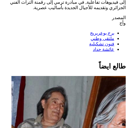
إلى فيديوهات تفاعلية, في مبادرة ترمي إلى رقمنة التراث الفني
الجزائري وتقديمه للأجيال الجديدة بأساليب عصرية.
المصدر
وأج
برج بوعريريج
ملتقى وطني
فنون تشكيلية
عائشة حداد
طالع ايضاً