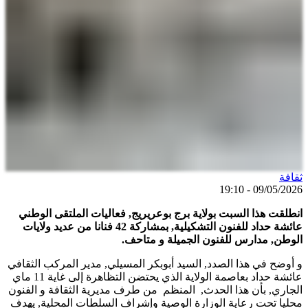
ثقافة
09/05/2026 - 19:10
انطلقت هذا السبت بولاية برج بوعريريج, فعاليات الملتقى الوطني
عائشة حداد للفنون التشكيلية, بمشاركة 42 فنانا من عديد ولايات
الوطن, مدارس للفنون الجميلة و متاحف.
و أوضح في هذا الصدد, السيد أبوبكر المسيلي, مدير المركب الثقافي
عائشة حداد بعاصمة الولاية الذي يحتضن التظاهرة إلى غاية 11 ماي
الجاري, بأن هذا الحدث, المنظم من طرف مديرية الثقافة و الفنون
محليا تحت رعاية الوزارة الوصية وإشراف السلطات المحلية, يهدف