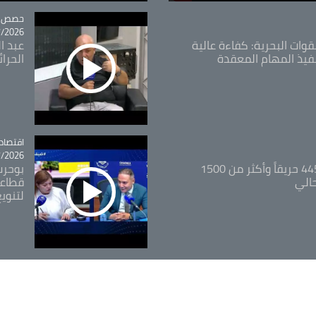
tégorie
حصص و
26 - 09:49
قوات البحرية: كفاءة عالية
عبد ال
فيذ المهام المعقدة
الحرا
اقتصاد
tégorie
26 - 12:13
المدير العام للغابات: 445 حريقاً وأكثر من 1500
بوحرب
حالي
قطاعي
لتنويع