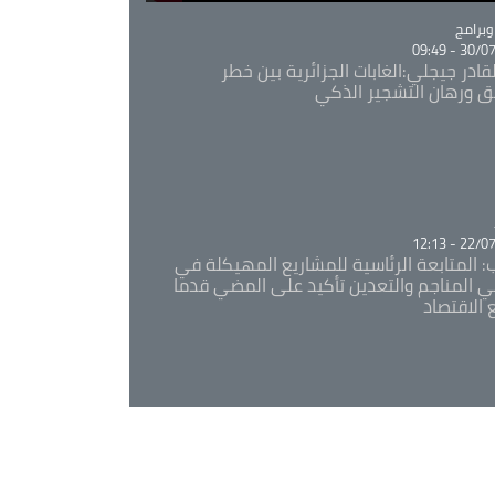
Ca
برامج
30/07/20
قادر جيجلي:الغابات الجزائرية بين خطر
ئق ورهان التشجير الذكي
Ca
22/07/20
: المتابعة الرئاسية للمشاريع المهيكلة في
 المناجم والتعدين تأكيد على المضي قدما
 الاقتصاد