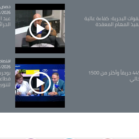
tégorie
حصص و
26 - 09:49
قوات البحرية: كفاءة عالية
عبد ال
فيذ المهام المعقدة
الحرا
اقتصاد
tégorie
26 - 12:13
المدير العام للغابات: 445 حريقاً وأكثر من 1500
بوحرب
حالي
قطاعي
لتنويع