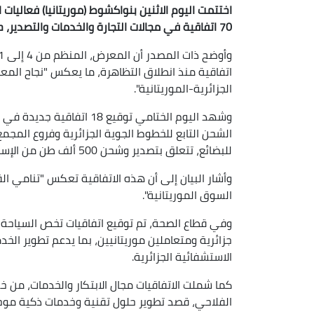
اختتمت اليوم الاثنين بنواكشوط (موريتانيا) فعاليات
70 اتفاقية في مجالات التجارة والخدمات والتصدير، حسب ما أفاد به بيان لوزارة التجارة الخارجية وترقية الصادرات.
اتفاقية منذ انطلاق التظاهرة، ما يعكس "نجاح المعر
الجزائرية-الموريتانية".
وشهد اليوم الختامي توقيع 8
الشحن التابع للخطوط الجوية الجزائرية وفروع المجمع
للبضائع، تتعلق بتصدير وشحن 500 ألف طن من الإسمنت نحو موريتانيا بقيمة إجمالية تقدر بـ50 مليون دولار.
وأشار البيان إلى أن هذه الاتفاقية تعكس "تنامي ال
السوق الموريتانية".
وفي قطاع الصحة، تم توقيع اتفاقيات تخص السياحة
جزائرية ومتعاملين موريتانيين، بما يدعم تطوير الخ
الاستشفائية الجزائرية.
كما شملت الاتفاقيات مجال الابتكار والخدمات، من
الفلاحي، قصد تطوير حلول تقنية وخدمات ذكية موجهة