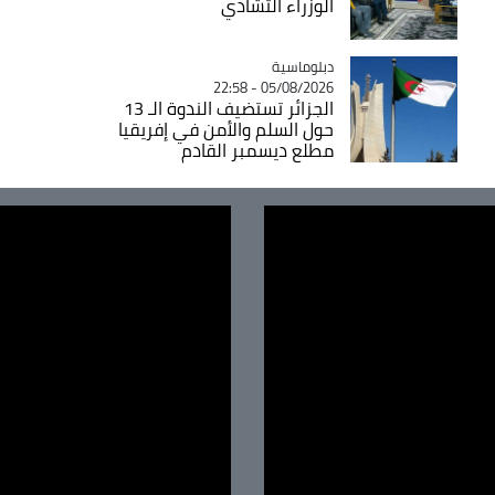
الوزراء التشادي
Catégorie
دبلوماسية
05/08/2026 - 22:58
الجزائر تستضيف الندوة الـ 13
حول السلم والأمن في إفريقيا
مطلع ديسمبر القادم