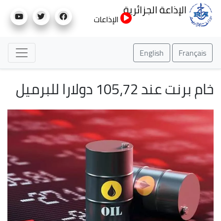
تجاوز
الإذاعة الجزائرية
إلى
الإذاعات
المحتوى
الرئيسي
English
Français
خام برنت عند 105،72 دولارا للبرميل