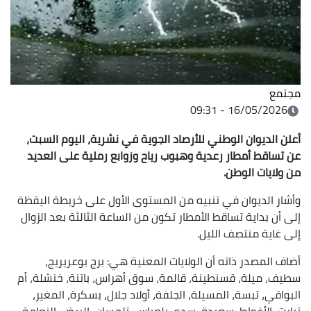
مجتمع
16/05/2026 - 09:31
أعلن الديوان الوطني للأرصاد الجوية في نشرية، اليوم السبت،
عن تساقط أمطار رعدية وهبوب رياح وزوابع رملية على العديد
من ولايات الوطن.
وأشار الديوان في تنبيه من المستوى الأول على خريطة اليقظة
إلى أن بداية تساقط الأمطار تكون من الساعة الثالثة بعد الزوال
إلى غاية منتصف الليل.
أضاف المصدر ذاته أن الولايات المعنية هي: برج بوعريريج،
سطيف، ميلة، قسنطينة، قالمة، سوق أهراس، باتنة، خنشلة، أم
البواقي، تبسة، المسيلة، الجلفة، أولاد جلال، بسكرة، المغير،
تيارت، الأغواط، سعيدة، سدي بلعباس، تلمسان، البيض، النعامة