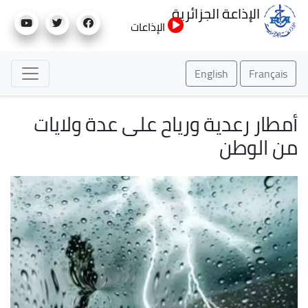
تجاوز
الإذاعة الجزائرية
إلى
الإذاعات
المحتوى
الرئيسي
English
Français
أمطار رعدية ورياح على عدة ولايات
من الوطن