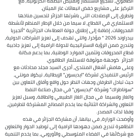
الطاقوي, تشجيع الاستثمار وتقليص البصمة الكربونية, مع
التركيز على مشاريع خفض انبعاثات غاز الميثان.
وتطرق إلى الإصلاحات التي باشرتها الجزائر لتحسين مناخها
الاستثماري في القطاع, لا سيما من خلال الإطار المنظم لأنشطة
المحروقات, إضافة إلى إطلاق جولة العطاءات الجزائرية "ألجيريا
بيدراوند 2026 " مؤخرا, والتي تهدف إلى تعزيز الشراكات الدولية,
وتندرج ضمن الرؤية الاستراتيجية للدولة الرامية إلى تعزيز جاذبية
قطاع المحروقات وتثمين الموارد الوطنية, بما يدعم مكانة
الجزائر كوجهة موثوقة للاستثمار الطاقوي.
وعلى هامش أشغال المنتدى, أجرى السيد مجلد محادثات مع
الرئيس التنفيذي لشركة "ايديسون" الإيطالية, نيكولا مونتي,
حيث تبادل الطرفان وجهات النظر حول واقع وآفاق التعاون بين
"سوناطراك" وشركة "ايديسون" في مجال صناعة النفط
والغاز ولاسيما في مجال الغاز الطبيعي والطاقة, وسبل تعزيز
التعاون والشراكة الثنائية بما يخدم المصالح المشتركة للطرفين,
وفقا لذات المصدر.
وأوضحت الوزارة, في بيانها, أن مشاركة الجزائر في هذه
التظاهرة تندرج ضمن جهودها الرامية إلى توطيد الحوار والتعاون
مع شركائها في الفضاء المتوسطي والأوروبي, بما يخدم التنمية