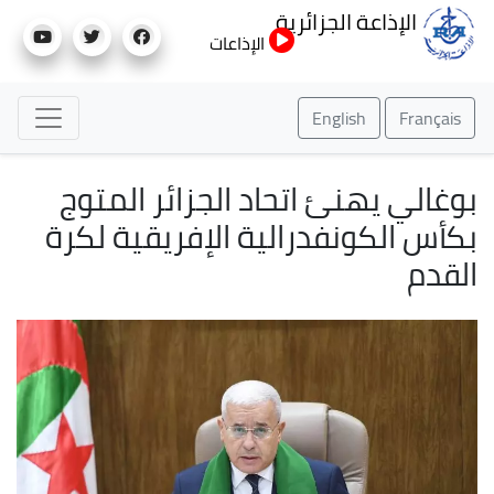
تجاوز
الإذاعة الجزائرية
إلى
الإذاعات
المحتوى
الرئيسي
English
Français
بوغالي يهنئ اتحاد الجزائر المتوج
بكأس الكونفدرالية الإفريقية لكرة
القدم