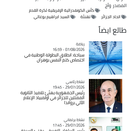
المصدر
وأج
كأس الكونفدرالية الإفريقية لكرة القدم
اتحاد الجزائر
تهنئة
السيد ابراهيم بوغالي
طالع ايضاً
رياضة
Catégorie
07/08/2026 - 16:59
سباحة: انطلاق البطولة الوطنية في
اختصاص كتم النفس بوهران
Catégorie
نشاط رئاسي
29/07/2026 - 19:45
رئيس الجمهورية يهنّئ تلاميذ الثانوية
الممثلين للجزائر في أولمبياد الإعلام
الآلي برواندا
Catégorie
نشاط برلماني
29/07/2026 - 17:45
رئيس البرلمان الإفريقي يهنئ السيدة