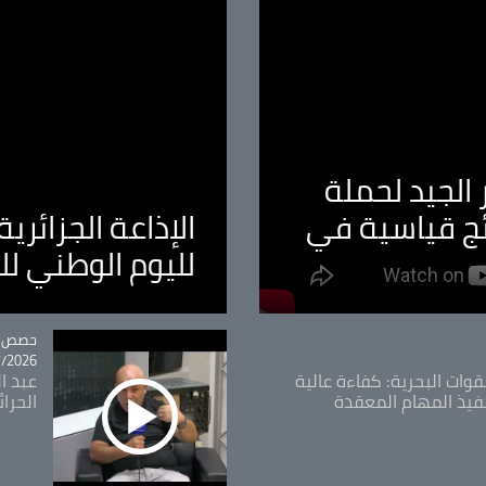
الجيد لحملة
ئج قياسية في
الإذاعة الجزائر
لليوم الوطني ل
tégorie
حصص و
26 - 09:49
قوات البحرية: كفاءة عالية
عبد ال
فيذ المهام المعقدة
الحرا