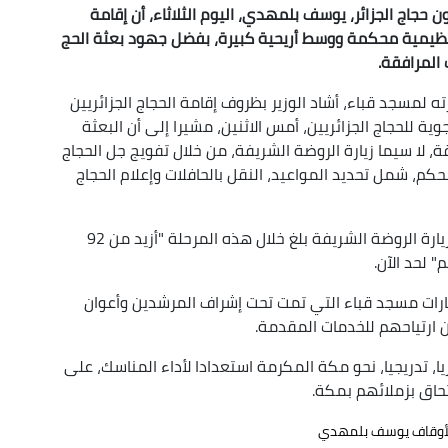
حجاج الجزائر، يوسف بلمهدي، اليوم الثلاثاء، أن إقامة
 تنظيمية محكمة ووسط أريحية كبيرة، بفضل جهود بعثة الحج
 المرافقة.
ه لمسجد قباء، أشاد الوزير بظروف إقامة الحجاج الجزائريين
ية للحجاج الجزائريين، أمس الاثنين، مشيرا إلى أن البعثة
قة، لا سيما زيارة الروضة الشريفة، من خلال تفويج جل الحجاج
م، شمل تحديد المواعيد، النقل بالحافلات وإعلام الحجاج
وأضاف أن نسبة الحجاج الجزائريين الذين تمكنوا من زيارة الروضة الشريفة بلغ خلال هذه المرحلة "أزيد من 92
" لحد الآن.
زيارات مسجد قباء التي تمت تحت إشراف المرشدين وأعوان
عن ارتياحهم للخدمات المقدمة.
يا، تدريجيا، نحو مكة المكرمة استعدادا لأداء المناسك، على
لتحاق بزملائهم بمكة.
 الأوقاف يوسف بلمهدي