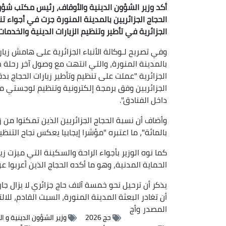
أكد وزير الشؤون الدينية والأوقاف، رئيس مكتب شؤون 
الحجاج الجزائريين بالمدينة المنورة جرت في أجواء
الجزائرية في تأطير وتنظيم الزيارات الدينية والخدمات
وفي تصريح لـوكالة الأنباء الجزائرية على هامش زيارت
بالمدينة المنورة، والتي انتهت مع وصول آخر رحلة جو
الجزائرية "عملت على تنظيم وتأطير زيارات الحجاج بد
الجزائريين وفق برمجة إلكترونية وتنظيم لوجستي محك
داخل الفنادق".
بالمائة"، ما اعتبره "مؤشرا إيجابيا يعكس نجاح التنظيم
كما نوه الوزير بأجواء الراحة والسكينة التي ميزت 
الحماية المدنية، وهو ما أكده الحجاج الذين أعربوا 
يذكر أن ترحيل نحو خمسة آلاف حاج جزائري لا يزال جار
أن تغادر البعثة المدينة المنورة، السبت القادم، للا
المصدر
وأج
حج 2026
وزير الشؤون الدينية و