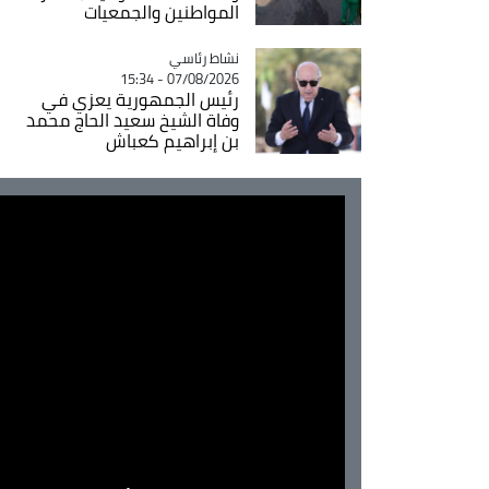
المواطنين والجمعيات
Catégorie
نشاط رئاسي
07/08/2026 - 15:34
رئيس الجمهورية يعزي في
وفاة الشيخ سعيد الحاج محمد
بن إبراهيم كعباش