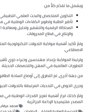
ويشمل ما تقدّم كلأً من:
التكوين المتخصص والبحث العلمي التطبيقي
تأطير الطلبة وتطوير الكفاءات الوطنية في مج
المحاكاة الرقمية والتشفير وتحليل ومعالجة الب
والإنتاج في قطاع المحروقات.
وتمّ تأكيد أهمية مواكبة التحولات التكنولوجية الم
الاصطناعي.
وترتبط المواكبة بإعداد مهندسين وخبراء ذوي تأهيل
التطورات العالمية في المهن والتخصصات الحديثة.
من جهة أخرى، تم التطرق إلى أوضاع الساحة الطاقوية 
وجرى الخوض في التحديات المرتبطة بالتحولات الجيو
وتمّ كذلك ابراز أهمية تعزيز القدرات الوطنية في مجا
المصدر
ملتيميديا الإذاعة الجزائرية
محمد عرقاب
المدرسة الوطنية العليا في الرياضيات
أحمد مدغ