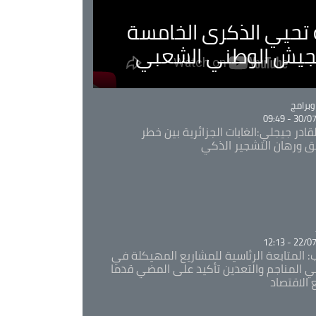
ية تحيي الذكرى الخامسة
لجيش الوطني الشعبي
Ca
برامج
30/07/20
قادر جيجلي:الغابات الجزائرية بين خطر
ئق ورهان التشجير الذكي
Ca
22/07/20
: المتابعة الرئاسية للمشاريع المهيكلة في
 المناجم والتعدين تأكيد على المضي قدما
 الاقتصاد