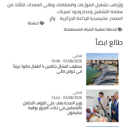
ويُرتقب تشغيل الموزّعات والصمّامات وباقي المعدات للتأكد من
سلامة التشغيل وعدم وجود تسربات.
المصدر
ملتيميديا الإذاعة الجزائرية
وأج
خنشلة
محطة تصفية المياه المستعملة
طالع ايضاً
محلي
Catégorie
03/08/2026 - 19:58
سطيف: انتشال جثامين 4 أطفال ماتوا غرقاً
في حوض مائي
محلي
Catégorie
03/08/2026 - 13:42
وزير الصحة يقف على ظروف التكفل
بالمصابين في حادث المرور بولاية
تيميمون