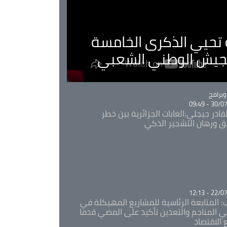
ية تحيي الذكرى الخامسة
لجيش الوطني الشعبي
Ca
برامج
30/07/20
قادر جيجلي:الغابات الجزائرية بين خطر
ئق ورهان التشجير الذكي
Ca
22/07/20
: المتابعة الرئاسية للمشاريع المهيكلة في
 المناجم والتعدين تأكيد على المضي قدما
 الاقتصاد