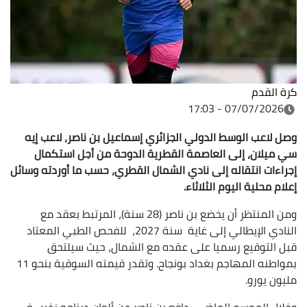
كرة القدم
07/07/2026 - 17:03
وصل لاعب الوسط الدولي الجزائري إسماعيل بن ناصر، لاعب إيه
سي ميلان، إلى العاصمة القطرية الدوحة من أجل استكمال
إجراءات انتقاله إلى نادي الشمال القطري، حسب ما أوردته وسائل
إعلام محلية اليوم الثلاثاء.
ومن المنتظر أن يخضع بن ناصر (28 سنة)، المرتبط بعقد مع
النادي الإيطالي إلى غاية سنة 2027، للفحص الطبي المعتاد
قبل التوقيع رسميا على عقده مع الشمال، حيث سيلتحق
بمواطنه المهاجم بغداد بونجاح. وتقدر قيمته السوقية بنحو 11
مليون يورو.
وخلال الموسم الماضي، دافع بن ناصر عن ألوان دينامو زغرب في