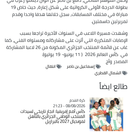
بطولة الدرجة الأولى الكرواتية على شكل إعارة، حيث خاض 19
مباراة في مختلف المسابقات، سجل خلالها هدفا واحدا وقدم
تمريرتين حاسمتين.
وشهدت مسيرة اللاعب في السنوات الأخيرة تراجعا بسبب
الإصابات المتكررة التي أثرت على مشاركاته ومستواه الفني، كما
غاب عن قائمة المنتخب الجزائري المكونة من 26 لاعبا المشاركة
في كأس العالم 2026 ( 11 يونيو- 19 يوليو).
المصدر
وأج
إسماعيل بن ناصر
انتقال
الشمال القطري
طالع ايضاً
Catégorie
كرة القدم
08/08/2026 - 21:23
كأس أمم إفريقيا: انجاز تاريخي لسيدات
المنتخب الوطني الجزائري بالتأهل
لمونديال 2027 بالبرازيل