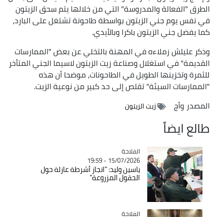
الطرق "الفعالة والمدروسة" التي من خلالها يتم سحق الزيتون
في نفس يوم جني الزيتون بواسطة طاحونة تشتغل على البارد،
كما يفضل جني الزيتون باكرا وبالأيدي.
وذكر عليلش زملاءه في المهنة بالتخلي عن بعض "الممارسات
القديمة" في استغلال وصناعة زيت الزيتون لاسيما الجني المتأخر
للثمرة وتخزينها الطويل في الطاحونات، موضحا أن هذه
"الممارسات السيئة" تقلص إلى حد كبير من نوعية الزيت.
المصدر
وأج
زيت الزيتون
طالع ايضاً
الفلاحة
Catégorie
15/07/2026 - 19:59
ياسين وليد: "انجاز أشرطة عازلة حول
الحقول المزروعة"
الفلاحة
Catégorie