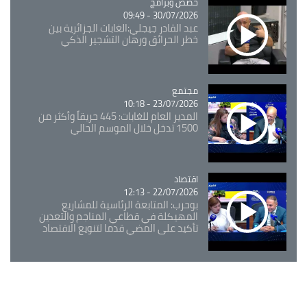
Catégorie
حصص وبرامج
30/07/2026 - 09:49
عبد القادر جيجلي:الغابات الجزائرية بين
خطر الحرائق ورهان التشجير الذكي
مجتمع
Catégorie
23/07/2026 - 10:18
المدير العام للغابات: 445 حريقاً وأكثر من
1500 تدخل خلال الموسم الحالي
اقتصاد
Catégorie
22/07/2026 - 12:13
بوحرب: المتابعة الرئاسية للمشاريع
المهيكلة في قطاعي المناجم والتعدين
تأكيد على المضي قدما لتنويع الاقتصاد