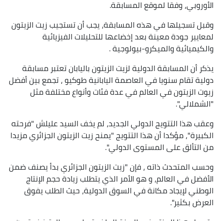
الأوروبي، وفقا لموقع المسابقة.
وقبل تسجيلها في هذه المسابقة، يجب أن تستجيب زيت الزيتون
لمعايير جودة معينة بعد إخضاعها للتحليلات الفيزيائية
والكيميائية والميكرو-بيولوجية .
يذكر أن المسابقة الدولية لزيت الزيتون باليابان تعتبر مسابقة
دولية تقام سنويا في العاصمة اليابانية طوكيو ، تجمع بين أفضل
زيوت الزيتون في العالم في عدة فئات وأنواع مختلفة مثل
"الشملالي".
وعقب هذا التتويج الدولي الجديد، لم يخف السيد عليلش "فرحته
الكبيرة"، مؤكدا أن هذا التتويج "يمنح زيت الزيتون الجزائري مزيدا
من التألق على المستوى الدولي".
وحسب المتحدث ذاته ، فإن "زيت الزيتون الجزائري بدأ يصنف ضمن
الأفضل في العالم، و هو الأمر الذي يتطلب زيادة حجم الإنتاج
الوطني لإيجاد مكانة في السوق الدولية، حيث الطلب يفوق
العرض بكثير".