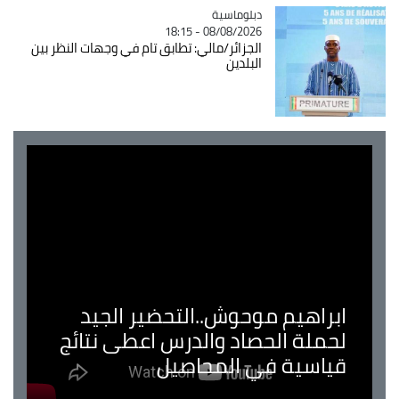
Catégorie
دبلوماسية
08/08/2026 - 18:15
الجزائر/مالي: تطابق تام في وجهات النظر بين
البلدين
ابراهيم موحوش..التحضير الجيد
لحملة الحصاد والدرس اعطى نتائج
قياسية في المحاصيل