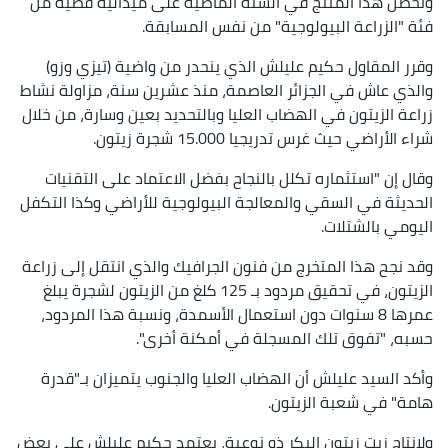
وتحصل هذا المنتج في السنة الماضية على ميدالية فضية من
فئة "الزراعة البيولوجية" من نفس المسابقة.
وقرر المقاول حكيم عليلش الذي ينحدر من واضية (تيزي وزو)
والذي عاش في الجزائر العاصمة، منذ عشرين سنة، مزاولة نشاط
زراعة الزيتون في الهضاب العليا وبالتحديد بعين وسارة، من خلال
شراء الأراضي حيث غرس تدريجيا 15.000 شجرة زيتون.
وقال إن "استثماره تكلل بالنجاح بفضل الاعتماد على التقنيات
الحديثة في السقي والمعالجة البيولوجية للأراضي وكذا التكفل
اليومي بالشتلات.
وقد نجح هذا المتخرج من فنون الجرافيك والذي انتقل إلى زراعة
الزيتون، في تحقيق مردود بـ 125 كلغ من الزيتون لشجرة يبلغ
عمرها 8 سنوات دون استعمال الأسمدة، ونسبة هذا المردود،
حسبه، "تفوق تلك المسجلة في أمكنة أخرى".
وأكد السيد عليلش أن الهضاب العليا والجنوب يتميزان بـ"قدرة
هامة" في شعبة الزيتون.
ولإنتاج زيت زيتون البكر ذو نوعية، يعتمد حكيم عليلش على بعض