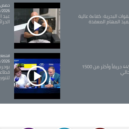
tégorie
حصص و
26 - 09:49
قوات البحرية: كفاءة عالية
عبد ال
فيذ المهام المعقدة
الحرا
اقتصاد
tégorie
26 - 12:13
المدير العام للغابات: 445 حريقاً وأكثر من 1500
بوحرب
حالي
قطاعي
لتنويع