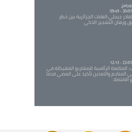
Ca
برامج
30/07/20
قادر جيجلي:الغابات الجزائرية بين خطر
ئق ورهان التشجير الذكي
Ca
22/07/20
: المتابعة الرئاسية للمشاريع المهيكلة في
 المناجم والتعدين تأكيد على المضي قدما
 الاقتصاد