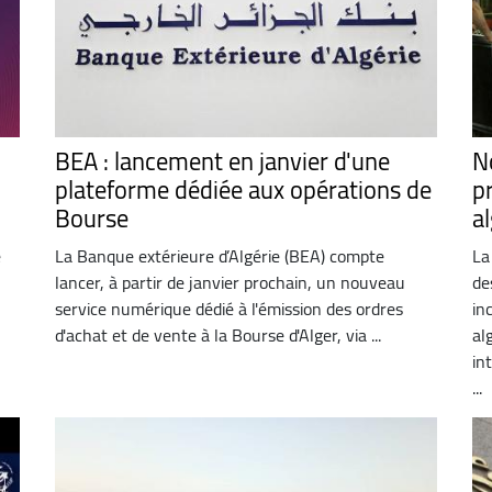
BEA : lancement en janvier d'une
N
plateforme dédiée aux opérations de
p
Bourse
a
e
La Banque extérieure d’Algérie (BEA) compte
La
lancer, à partir de janvier prochain, un nouveau
de
service numérique dédié à l'émission des ordres
in
d'achat et de vente à la Bourse d'Alger, via ...
al
in
...