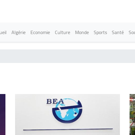
Aller
au
contenu
principal
in navigation
ueil
Algérie
Economie
Culture
Monde
Sports
Santé
Soc