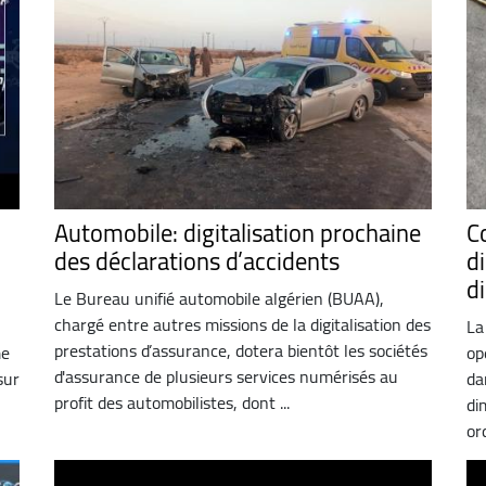
Automobile: digitalisation prochaine
C
des déclarations d’accidents
d
d
Le Bureau unifié automobile algérien (BUAA),
chargé entre autres missions de la digitalisation des
La
prestations d’assurance, dotera bientôt les sociétés
me
op
d'assurance de plusieurs services numérisés au
sur
da
profit des automobilistes, dont ...
di
or