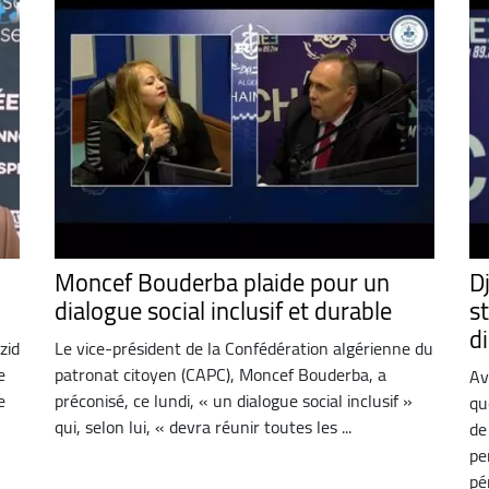
Moncef Bouderba plaide pour un
D
dialogue social inclusif et durable
st
di
zid
Le vice-président de la Confédération algérienne du
e
patronat citoyen (CAPC), Moncef Bouderba, a
Av
e
préconisé, ce lundi, « un dialogue social inclusif »
qu
qui, selon lui, « devra réunir toutes les ...
de
pe
pé