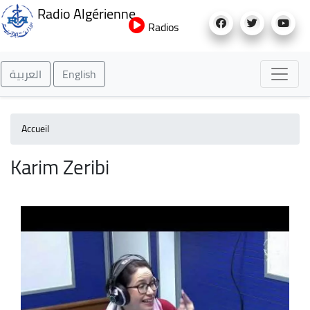
Aller
Radio Algérienne
au
Radios
contenu
principal
العربية
English
Accueil
Karim Zeribi