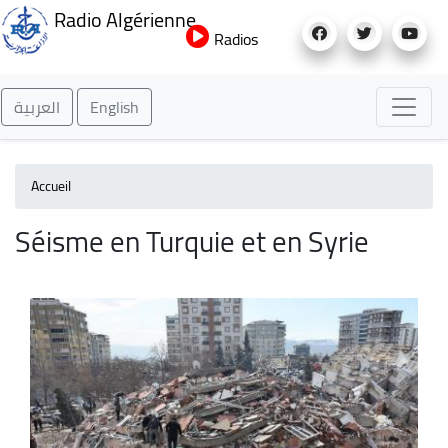
Aller
Radio Algérienne
au
Radios
contenu
principal
العربية
English
Accueil
Séisme en Turquie et en Syrie