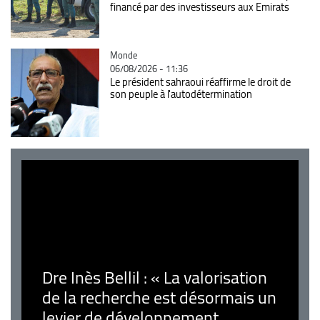
financé par des investisseurs aux Emirats
Catégorie
Monde
06/08/2026 - 11:36
Le président sahraoui réaffirme le droit de
son peuple à l'autodétermination
Dre Inès Bellil : « La valorisation
de la recherche est désormais un
levier de développement