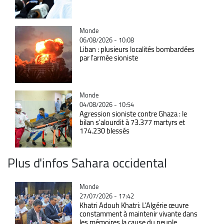
Catégorie
Monde
06/08/2026 - 10:08
Liban : plusieurs localités bombardées
par l'armée sioniste
Catégorie
Monde
04/08/2026 - 10:54
Agression sioniste contre Ghaza : le
bilan s'alourdit à 73.377 martyrs et
174.230 blessés
Plus d'infos Sahara occidental
Catégorie
Monde
27/07/2026 - 17:42
Khatri Adouh Khatri: L'Algérie œuvre
constamment à maintenir vivante dans
les mémoires la cause du peuple