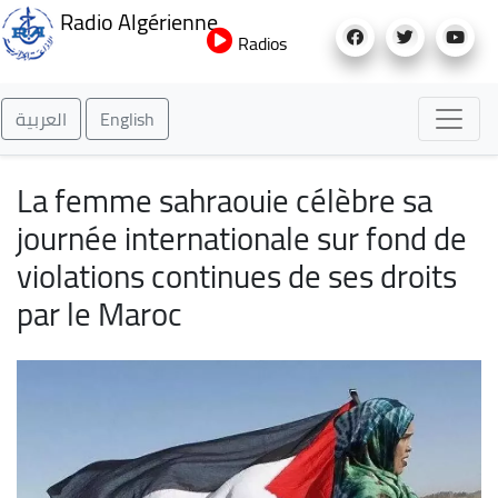
Aller
Radio Algérienne
au
Radios
contenu
principal
العربية
English
La femme sahraouie célèbre sa
journée internationale sur fond de
violations continues de ses droits
par le Maroc