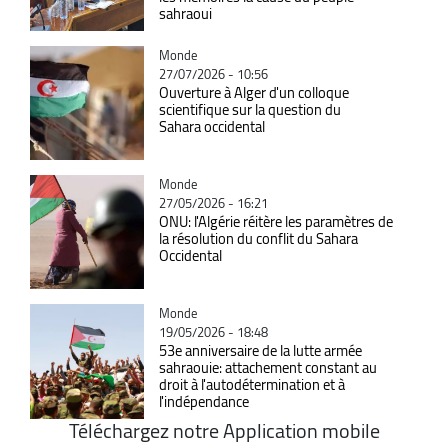
sahraoui
Catégorie
Monde
27/07/2026 - 10:56
Ouverture à Alger d'un colloque
scientifique sur la question du
Sahara occidental
Catégorie
Monde
27/05/2026 - 16:21
ONU: l'Algérie réitère les paramètres de
la résolution du conflit du Sahara
Occidental
Catégorie
Monde
19/05/2026 - 18:48
53e anniversaire de la lutte armée
sahraouie: attachement constant au
droit à l'autodétermination et à
l'indépendance
Téléchargez notre Application mobile