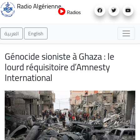
Aller
Radio Algérienne
au
Radios
contenu
principal
العربية
English
Génocide sioniste à Ghaza : le
lourd réquisitoire d’Amnesty
International