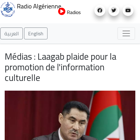
Aller
Radio Algérienne
au
Radios
contenu
principal
العربية
English
Médias : Laagab plaide pour la
promotion de l'information
culturelle