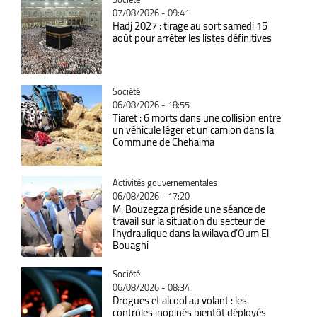
07/08/2026 - 09:41
Hadj 2027 : tirage au sort samedi 15
août pour arrêter les listes définitives
Catégorie
Société
06/08/2026 - 18:55
Tiaret : 6 morts dans une collision entre
un véhicule léger et un camion dans la
Commune de Chehaima
Catégorie
Activités gouvernementales
06/08/2026 - 17:20
M. Bouzegza préside une séance de
travail sur la situation du secteur de
l’hydraulique dans la wilaya d’Oum El
Bouaghi
Catégorie
Société
06/08/2026 - 08:34
Drogues et alcool au volant : les
contrôles inopinés bientôt déployés