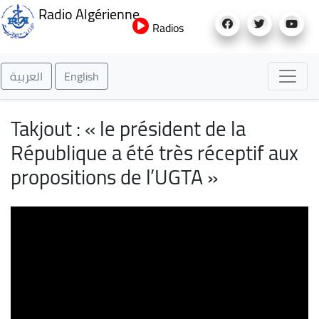
Aller
Radio Algérienne
au
Radios
contenu
principal
العربية
English
Takjout : « le président de la
République a été très réceptif aux
propositions de l’UGTA »