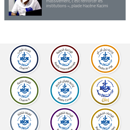
massivement, c'est renforcer les
institutions », plaide Hacène Kacimi