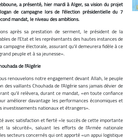
bboune, a présenté, hier mardi à Alger, sa vision du projet
 slogan de campagne lors de l'élection présidentielle du 7
econd mandat, le niveau des ambitions.
ons après sa prestation de serment, le président de la
bles de l'Etat et les représentants des hautes instances de
t la campagne électorale, assurant qu'il demeurera fidèle à ce
grand peuple et à sa jeunesse».
houhada de l'Algérie
nous renouvelons notre engagement devant Allah, le peuple
ion des vaillants Chouhada de l'Algérie sans jamais dévier de
surant qu'il relèvera, durant ce mandat, «en toute confiance
pour améliorer davantage les performances économiques et
s investissements nationaux et étrangers».
é avec satisfaction et fierté «le succès de cette importante
t la sécurité», saluant les efforts de l'Armée nationale
 les secteurs concernés qui ont apporté «un appui logistique