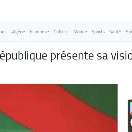
Aller
au
contenu
principal
in navigation
ueil
Algérie
Economie
Culture
Monde
Sports
Santé
Soc
République présente sa visi