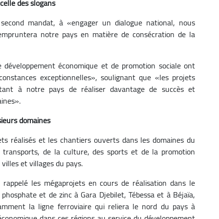
celle des slogans
on second mandat, à «engager un dialogue national, nous
empruntera notre pays en matière de consécration de la
s de développement économique et de promotion sociale ont
constances exceptionnelles», soulignant que «les projets
tant à notre pays de réaliser davantage de succès et
aines».
sieurs domaines
ets réalisés et les chantiers ouverts dans les domaines du
 transports, de la culture, des sports et de la promotion
 villes et villages du pays.
 rappelé les mégaprojets en cours de réalisation dans le
 phosphate et de zinc à Gara Djebilet, Tébessa et à Béjaïa,
tamment la ligne ferroviaire qui reliera le nord du pays à
 économique dans ces régions au service du développement