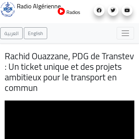
Aller
Radio Algérienne
au
Radios
contenu
principal
العربية
English
Rachid Ouazzane, PDG de Transtev
: Un ticket unique et des projets
ambitieux pour le transport en
commun