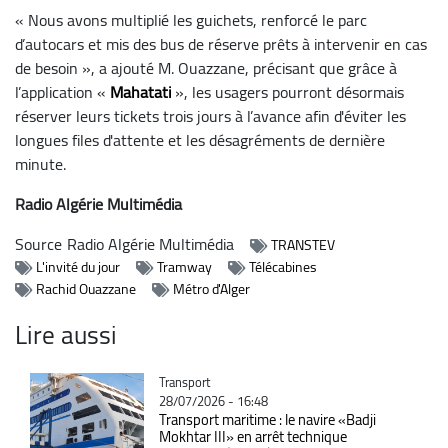
« Nous avons multiplié les guichets, renforcé le parc
d’autocars et mis des bus de réserve prêts à intervenir en cas
de besoin », a ajouté M. Ouazzane, précisant que grâce à
l’application «
Mahatati
», les usagers pourront désormais
réserver leurs tickets trois jours à l’avance afin d'éviter les
longues files d'attente et les désagréments de dernière
minute.
Radio Algérie Multimédia
Source
Radio Algérie Multimédia
TRANSTEV
L'invité du jour
Tramway
Télécabines
Rachid Ouazzane
Métro d'Alger
Lire aussi
Catégorie
Transport
28/07/2026 - 16:48
Transport maritime : le navire «Badji
Mokhtar III» en arrêt technique