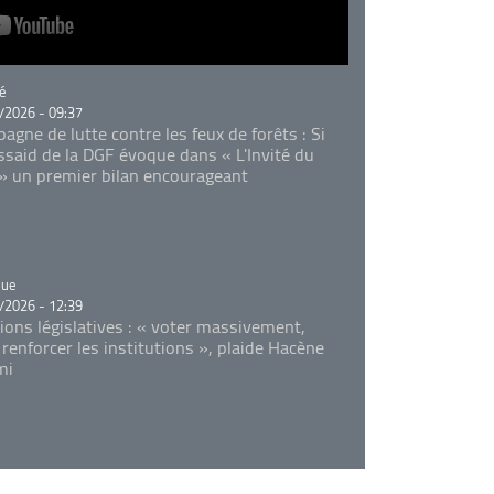
rie
é
/2026 - 09:37
agne de lutte contre les feux de forêts : Si
Essaid de la DGF évoque dans « L'Invité du
 » un premier bilan encourageant
rie
que
/2026 - 12:39
tions législatives : « voter massivement,
 renforcer les institutions », plaide Hacène
mi