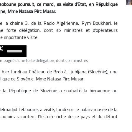
bboune poursuit, ce mardi, sa visite d'Etat, en République
vène, Mme Natasa Pirc Musar.
e la chaîne 3, de la Radio Algérienne, Rym Boukhari, le
e forte délégation, dont six ministres et d'opérateurs
 importante visite.
Use
Up/Down
ompagné d’une forte délégation, dont six ministres
Arrow
, hier lundi au Château de Brdo à Ljubljana (Slovénie), une
keys
blique de Slovénie, Mme Natasa Pirc Musar.
to
increase
e la République de Slovénie a souhaité la bienvenue au
or
decrease
volume.
delmadjid Tebboune, a visité, lundi soir le palais-musée de la
couloirs racontent l’histoire riche de ce pays et du défunt