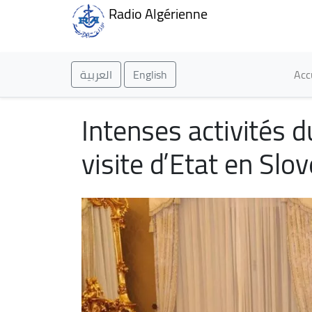
Radio Algérienne
Ma
العربية
English
Acc
Intenses activités d
visite d’Etat en Slo