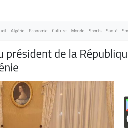
Aller
au
contenu
principal
in navigation
ueil
Algérie
Economie
Culture
Monde
Sports
Santé
Soc
u président de la Républiqu
vénie