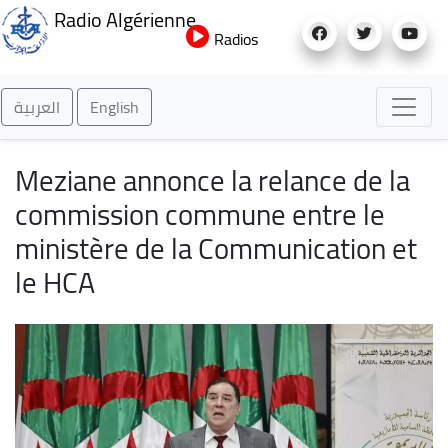
Aller
Radio Algérienne
au
Radios
contenu
principal
العربية
English
Meziane annonce la relance de la
commission commune entre le
ministère de la Communication et
le HCA