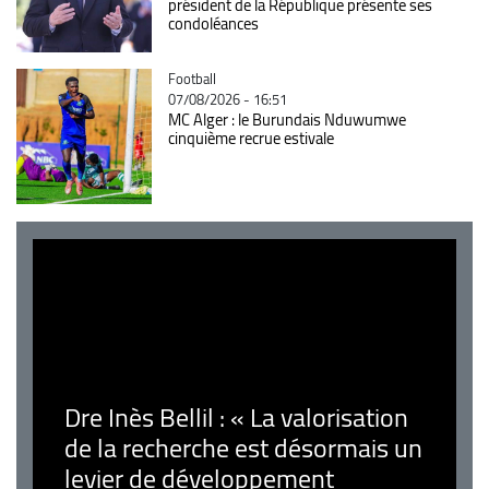
président de la République présente ses
condoléances
Catégorie
Football
07/08/2026 - 16:51
MC Alger : le Burundais Nduwumwe
cinquième recrue estivale
Dre Inès Bellil : « La valorisation
de la recherche est désormais un
levier de développement