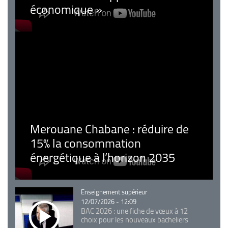
économique »
Merouane Chabane : réduire de
15% la consommation
énergétique à l’horizon 2035
Catégorie
Enseignement supérieur
12/07/2026 - 12:09
BAC 2026 : une fiche de vœux à 12
choix pour les nouveaux bacheliers