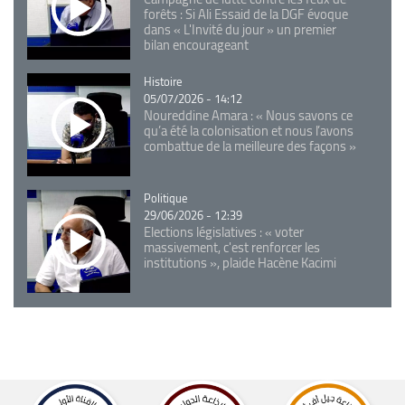
forêts : Si Ali Essaid de la DGF évoque
dans « L'Invité du jour » un premier
bilan encourageant
Catégorie
Histoire
05/07/2026 - 14:12
Noureddine Amara : « Nous savons ce
qu’a été la colonisation et nous l’avons
combattue de la meilleure des façons »
Catégorie
Politique
29/06/2026 - 12:39
Elections législatives : « voter
massivement, c'est renforcer les
institutions », plaide Hacène Kacimi