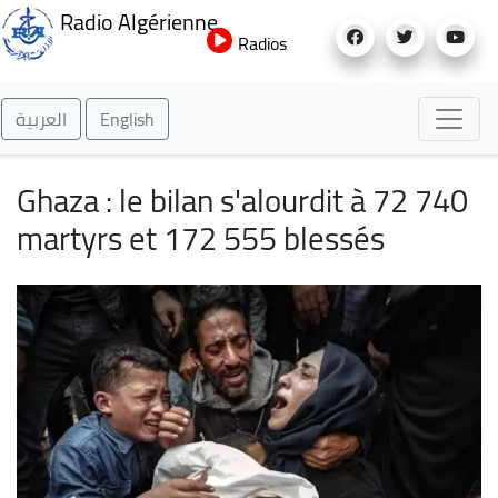
Aller
Radio Algérienne
au
Radios
contenu
principal
العربية
English
Ghaza : le bilan s'alourdit à 72 740
martyrs et 172 555 blessés