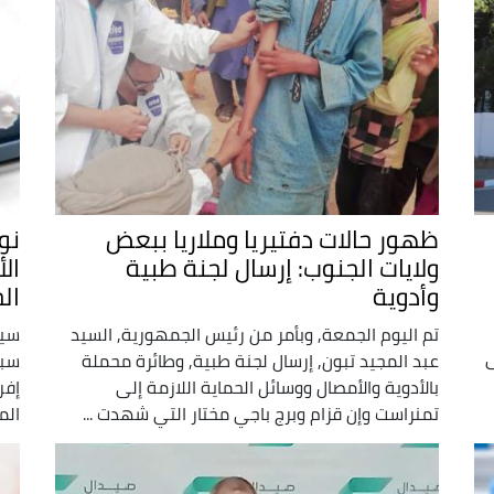
ظهور حالات دفتيريا وملاريا ببعض
نو
ولايات الجنوب: إرسال لجنة طبية
ال
وأدوية
ال
تم اليوم الجمعة, وبأمر من رئيس الجمهورية, السيد
سيش
ى
عبد المجيد تبون, إرسال لجنة طبية, وطائرة محملة
سبت
بالأدوية والأمصال ووسائل الحماية اللازمة إلى
إفر
تمنراست وإن قزام وبرج باجي مختار التي شهدت ...
الم