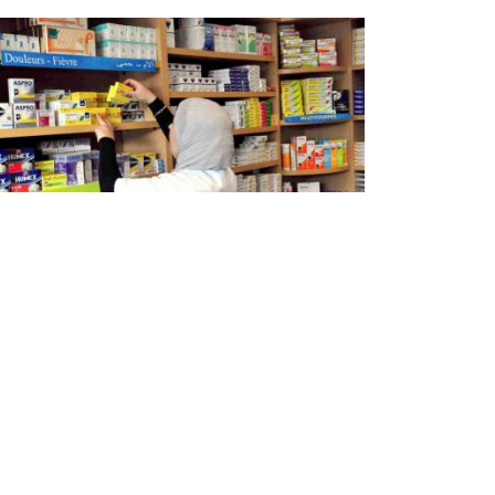
توفير أودية معالجة كوفيد-19.. فر
التفتيش تسجل الالتزام "الصارم"
للموزعين
سجّلت فرق التفتيش التابعة لوزارة الصناعة
الصيدلانية والفرق المشتركة خلال عمليات التفتيش
التي نفذتها من 5 إلى 10 فبراير الجاري الالتزام