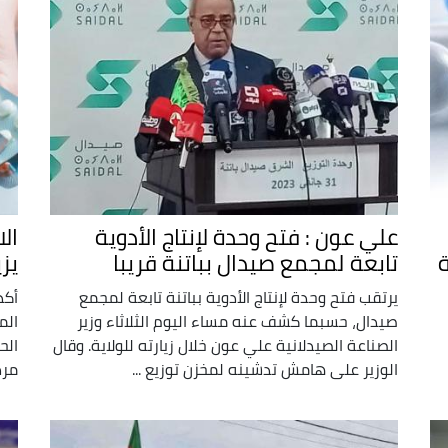
علي عون : فتح وحدة لإنتاج الأدوية
ال
ة
تابعة لمجمع صيدال بباتنة قريبا
يز
يرتقب فتح وحدة لإنتاج الأدوية بباتنة تابعة لمجمع
أكد
صيدال، حسبما كشف عنه مساء اليوم الثلاثاء وزير
الم
الصناعة الصيدلانية علي عون خلال زيارته للولاية. وقال
الح
الوزير على هامش تدشينه لمخزن توزيع ...
مرض