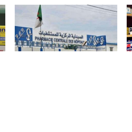
ق
لمواجهة الندرة ...اقتناء مخزون سنة
اح
من دواء معالجة سرطان الأطفال خلال
فيفري الجاري
إنذ
اقتنت الصيدلية المركزية للمستشفيات 60 ألف وحدة
من دواء السرطان ميثوتريكسات للأطفال، الذي شهد
بسب
ندرة حادة خلال الفترة الأخيرة، في انتظار التزود بـ 180