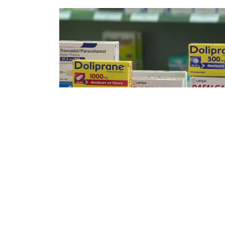
تكار باراسيتامول وليفينوكس... غلق
مؤقت لمؤسستين صيدليتين و20
ارا لأخرى
تم إصدار 20 إنذارا ضد مؤسسات صيدلانية للتوزيع
ب احتكار كميات من الأدوية المستخدمة في
معالجة كوفيد-19، حسبما أفاد به اليوم الخميس بيان