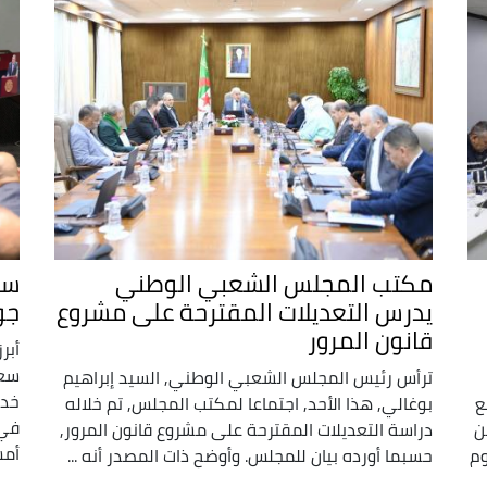
مكتب المجلس الشعبي الوطني
سع
يدرس التعديلات المقترحة على مشروع
جو
قانون المرور
أبر
سعي
ترأس رئيس المجلس الشعبي الوطني, السيد إبراهيم
خدم
ع
بوغالي, هذا الأحد, اجتماعا لمكتب المجلس, تم خلاله
في 
ن
دراسة التعديلات المقترحة على مشروع قانون المرور,
أمس
وم
حسبما أورده بيان للمجلس. وأوضح ذات المصدر أنه ...