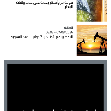
موجة حر وأمطار رعدية على عديد ولايات
الوطن
الطاقة
Catégorie
07/08/2026 - 09:03
النفط يرتفع بأكثر من 3 دولارات عند التسوية