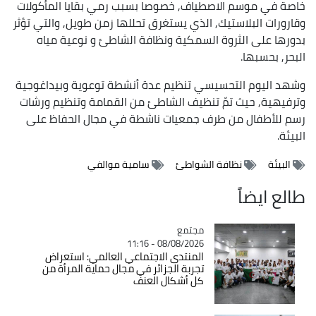
خاصة في موسم الاصطياف, خصوصا بسبب رمي بقايا المأكولات
وقارورات البلاستيك, الذي يستغرق تحللها زمن طويل, والتي تؤثر
بدورها على الثروة السمكية ونظافة الشاطئ و نوعية مياه
البحر, بحسبها.
وشهد اليوم التحسيسي تنظيم عدة أنشطة توعوية وبيداغوجية
وترفيهية, حيث تمّ تنظيف الشاطئ من القمامة وتنظيم ورشات
رسم للأطفال من طرف جمعيات ناشطة في مجال الحفاظ على
البيئة.
البيئة
نظافة الشواطئ
سامية موالفي
طالع ايضاً
مجتمع
Catégorie
08/08/2026 - 11:16
المنتدى الاجتماعي العالمي: استعراض
تجربة الجزائر في مجال حماية المرأة من
كل أشكال العنف