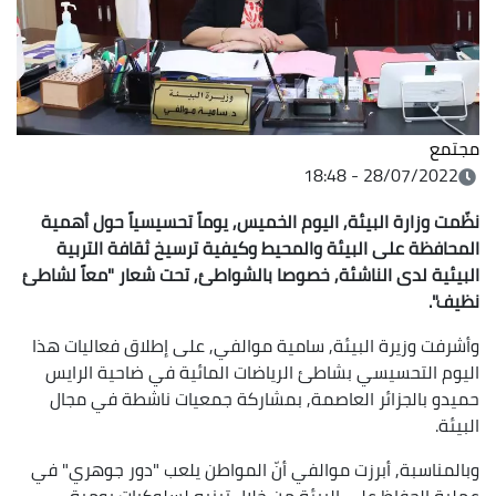
مجتمع
28/07/2022 - 18:48
نظّمت وزارة البيئة, اليوم الخميس, يوماً تحسيسياً حول أهمية
المحافظة على البيئة والمحيط وكيفية ترسيخ ثقافة التربية
البيئية لدى الناشئة, خصوصا بالشواطئ, تحت شعار "معاً لشاطئ
نظيف".
وأشرفت وزيرة البيئة, سامية موالفي, على إطلاق فعاليات هذا
اليوم التحسيسي بشاطئ الرياضات المائية في ضاحية الرايس
حميدو بالجزائر العاصمة, بمشاركة جمعيات ناشطة في مجال
البيئة.
وبالمناسبة, أبرزت موالفي أنّ المواطن يلعب "دور جوهري" في
عملية الحفاظ على البيئة من خلال تبنيه لسلوكيات يومية