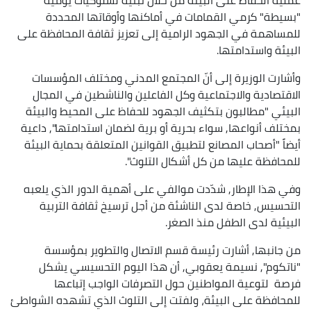
"بسيطة" كرمي القمامات في أماكنها وأوقاتها المحددة
للمساهمة في الجهود الرامية إلى تعزيز ثقافة المحافظة على
البيئة واستدامتها.
وأشارت الوزيرة إلى أنّ المجتمع المدني ومختلف المؤسسات
الاقتصادية والاجتماعية وكل الفاعلين والناشطين في المجال
البيئي "مطالبون بتكثيف الجهود للحفاظ على المحيط والبيئة
بمختلف أنواعها, سواء بحرية أو برية لضمان استدامتها", داعية
أيضاً "أصحاب المصانع لتطبيق القوانين المتعلقة بحماية البيئة
للمحافظة عليها من كل أشكال التلوث".
وفي هذا الإطار, شدّدت موالفي على أهمية الدور الذي يلعبه
التحسيس, خاصة لدى الناشئة من أجل ترسيخ ثقافة التربية
البيئية لدى الطفل منذ الصغر.
من جانبها, أشارت رئيسة قسم الاتصال والتطوير بمؤسسة
"ناتكوم", نسيمة يعقوبي, أن هذا اليوم التحسيسي يشكل
فرصة لتوعية المواطنين حول التصرفات الواجب إتباعها
للمحافظة على البيئة، ولفتت إلى التلوث الذي تشهده الشواطئ