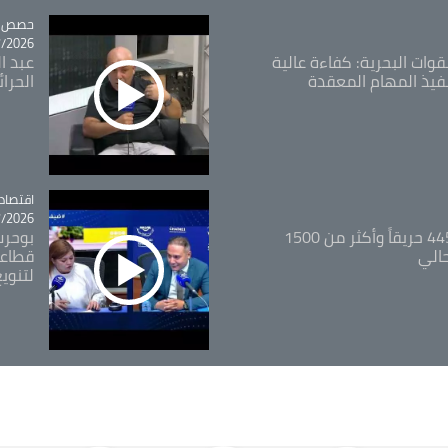
tégorie
حصص و
26 - 09:49
قوات البحرية: كفاءة عالية
عبد ال
فيذ المهام المعقدة
الحرا
اقتصاد
tégorie
26 - 12:13
المدير العام للغابات: 445 حريقاً وأكثر من 1500
بوحرب
حالي
قطاعي
لتنويع