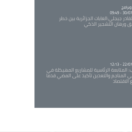
Ca
برامج
30/07/20
قادر جيجلي:الغابات الجزائرية بين خطر
ئق ورهان التشجير الذكي
Ca
22/07/20
: المتابعة الرئاسية للمشاريع المهيكلة في
 المناجم والتعدين تأكيد على المضي قدما
 الاقتصاد