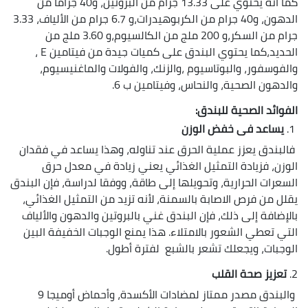
كما أنه يحتوي على 13.33 جرام من البروتين، و40 جراما من
الدهون، و40 جرام من الكربوهيدرات،و 6.7 جرام من الألياف، 3.33
جرام من السكر،و 200 ملج من الكالسيوم،و 3.60 ملج من
الحديد،كما يحتوي البندق على كميات جيدة من فيتامين E ،
والفوسفور، والبوتاسيوم ،والزنك، والفولات والماغنيسيوم،
والدهون الصحية، والنحاس، وفيتامين ب 6.
الفوائد الصحية للبندق:
1.
يساعد فى خفض الوزن
فالبندق يعزز عملية الحرق عند تناوله، وهذا يساعد في فقدان
الوزن، فزيادة التمثيل الغذائي يعني زيادة في معدل حرق
السعرات الحرارية، وتحويلها إلى طاقة، ووفقا لدراسة، فإن البندق
يقلل من فرص الاصابة بالسمنة، لأنه تزيد من التمثيل الغذائي،
بالإضافة إلى ذلك، فإن البندق غني بالبروتين والدهون والألياف
التي تعطي الشعور بالامتلاء. هذا يمنع الوجبات الخفيفة البين
الوجبات، ويجعلك تشعر بالشبع لفترة أطول.
2.
تعزيز صحة القلب
والبندق مصدر ممتاز لمضادات الأكسدة، وأحماض أوميجا 9