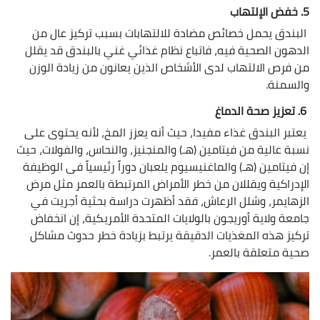
5. خفض الإلتهاب
البندق يحمل خصائص مضادة للالتهابات بسبب تركيز عال من
الدهون الصحية فيه، فاتباع نظام غذائي غني بالبندق قد يقلل
من فرص الالتهاب لدى الأشخاص الذين يعانون من زيادة الوزن
والسمنة.
6. تعزيز صحة الدماغ
يعتبر البندق غذاء مفيدا، حيث أنه يعزز المخ، لأنه يحتوى على
نسبة عالية من فيتامين (هـ) والمنجنيز، والنحاس، والفولات، حيث
إن فيتامين (هـ) والماغنيسيوم يلعبان دوراً رئيسياً فى الوظيفة
الإدراكية ويقللان من خطر الأمراض المرتبطة بالعمر مثل مرض
الزهايمر، وشلل الرعاش، فقد أظهرت دراسة بحثية أجريت في
جامعة ولاية أوريجون بالولايات المتحدة الأمريكية، إن انخفاض
تركيز هذه المغذيات الدقيقة يرتبط بزيادة خطر حدوث مشاكل
صحية متعلقة بالعمر.