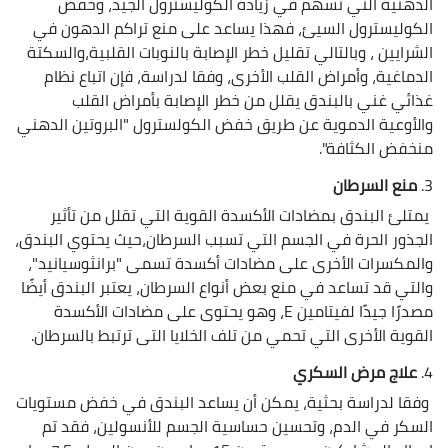
الدهنية التي تسهم في زيادة الكوليسترول الجيد، وخفض
الكوليسترول السيئ، فهذا يساعد على منع تراكم الدهون في
الشرايين ، وبالتالي تقليل خطر الإصابة بالنوبات القلبية،والسكتة
الدماغية، وأمراض القلب الأخرى، وفقا لدراسة، فإن اتباع نظام
غذائي غني بالبندق يقلل من خطر الإصابة بأمراض القلب
والأوعية الدموية عن طريق خفض الكولسترول "البروتين الدهني
منخفض الكثافة".
3.
منع السرطان
يمتلئ البندق بمضادات الأكسدة القوية التي تقلل من تأثير
الجذور الحرة في الجسم التي تسبب السرطان،حيث يحتوي البندق،
والمكسرات الأخرى على مضادات أكسدة تسمى "برانثوسيانيد"،
والتي قد تساعد في منع بعض أنواع السرطان، يعتبر البندق أيضًا
مصدرًا جيدًا لفيتامين E، وهو يحتوى على مضادات الأكسدة
القوية الأخرى التي تحمي من تلف الخلايا التى ترتبط بالسرطان.
4.
علاج مرض السكري
وفقا لدراسة بحثية، يمكن أن يساعد البندق في خفض مستويات
السكر في الدم، وتحسين حساسية الجسم للأنسولين، فقد تم