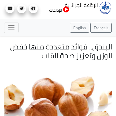
تجاوز
الإذاعة الجزائرية
إلى
الإذاعات
المحتوى
الرئيسي
English
Français
البندق.. فوائد متعددة منها خفض
الوزن وتعزيز صحة القلب