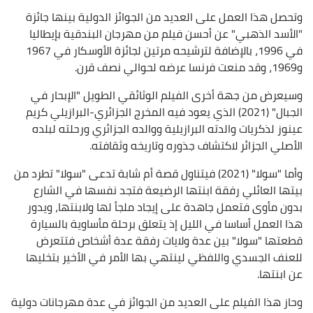
وتحصل هذا العمل على العديد من الجوائز الدولية بينها جائزة
"الأسد الذهبي" عن أحسن فيلم من مهرجان البندقية بإيطاليا
في 1996، بالإضافة لترشيحه مرتين لجائزة الأوسكار في 1967
و1969، وقد منعت فرنسا عرضه لحوالي نصف قرن.
وسيعرض من جهة أخرى الفيلم الوثائقي الطويل "الإبحار في
الجبال" (2021) الذي يعود فيه المخرج الجزائري-البرازيلي كريم
عينوز لذكريات والدته البرازيلية ووالده الجزائري ورحلته لبلده
الأصلي الجزائر لاكتشاف جذوره وتاريخه وثقافته.
وأما "سولا" (2021) فيتناول قصة أم شابة تدعى "سولا" تطرد من
بيتها العائلي رفقة ابنتها الرضيعة فتجد نفسها في الشارع
بدون مأوى فتعمل جاهدة على إيجاد ملجأ لها ولابنتها، ويدور
هذا العمل أساسا في الليل إذ يتعلق برحلة مأساوية بالسيارة
قطعتها "سولا" بين عدة ولايات رفقة عدة أشخاص فتتعرض
للعنف الجسدي واللفظي لينتهي بها الأمر في الأخير بتخليها
عن ابنتها.
وحاز هذا الفيلم على العديد من الجوائز في عدة مهرجانات دولية