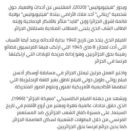
ويدور "هيليوبوليس" (2020)، المقتبس عن أحداث واقعية، حول
شخصية "زيناتي" أحد ملاك الأراضي ببلدة "هيليوبوليس" بولاية
قالمة (شرق الجزائر) وإبن "قايد" متأثر بالأفكار الإدماجية وإبنه
الطالب الشاب الذي يتبنى المطالب المنادية باستقلال الجزائر.
الفيلم الذي يتخذ من تاريخ 1940 بداية لأحداثه يرصد أيضا الأسباب
التي أدت لمجازر 8 ماي 1945 التي ارتكب فيها الفرنسيون فضائع
رهيبة بحق الجزائريين، وهو إدانة صريحة للإبادات التي ارتكبتها
فرنسا في الجزائر.
واختير العمل مرتين ليمثل الجزائر في مسابقة أوسكار أحسن
فيلم روائي طويل دولي (فيلم ناطق بغير اللغة الإنجليزية) التي
تنظمها الأكاديمية الأمريكية لفنون وعلوم الصور المتحركة.
ويشهد من جهته الفيلم الكلاسيكي "معركة الجزائر" (1966)،
الذي حقق نجاحات عالمية باهرة ويعتبر من أروع الأفلام في تاريخ
السينما، على مسيرة كفاح الشعب الجزائري ضد المستعمر
الفرنسي من خلال البطولات الشعبية لسكان العاصمة الجزائر،
كما يدين جرائم فرنسا بحق الجزائريين.