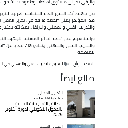
والرقي به إلى مستوى تطلعات وطموحات الشعوب ال
من جهته، أكد المدير العام للمنظمة العربية للتربي
هذا المؤتمر يمثل "لحظة فارقة في تعزيز العمل 
والتدريب الفني والمهني والارتقاء بمكانته باعتباره 
وبالمناسبة، ثمن "دعم الجزائر المستمر للجهود ا
والتدريب الفني والمهني وتطويرها"، معربا عن "امت
للمنظمة.
المصدر
وأج
لتعليم والتدريب الفني والمهني في ال
طالع ايضاً
Catégorie
التكوين المهني
08/08/2026 - 12:41
انطلاق التسجيلات الخاصة
بالدخول التكويني لدورة أكتوبر
2026
Catégorie
التكوين المهني