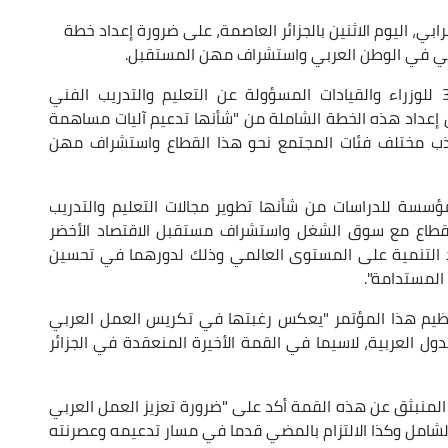
ابي، اليوم الاثنين بالجزائر العاصمة، على ضرورة إعداد خطة
هني في الوطن العربي واستشراف مهن المستقبل.
وخلال كلمة ألقاها بمناسبة افتتاح المؤتمر الـ 3 للوزراء والقيادات المسؤولة عن التعليم والتدريب الفني
 إعداد هذه الخطة الشاملة من "شأنها تدعيم آليات مساهمة
ب مختلف فئات المجتمع نحو هذا القطاع واستشراف مهن
مؤسسة للدراسات من شأنها تطوير مجالات التعليم والتدريب
لقطاع مع سوق الشغل واستشراف مستقبل الاقتصاد الأخضر
د التنمية على المستوى العالمي وذلك لدورهما في تحسين
المستدامة".
 لتنظيم هذا المؤتمر "يعكس رغبتها في تكريس العمل العربي
ل العربية، لاسيما في القمة الأخيرة المنعقدة في الجزائر
ر المنبثق عن هذه القمة أكد على "ضرورة تعزيز العمل العربي
شامل وكذا الالتزام بالمضي قدما في مسار تدعيمه وعصرنته